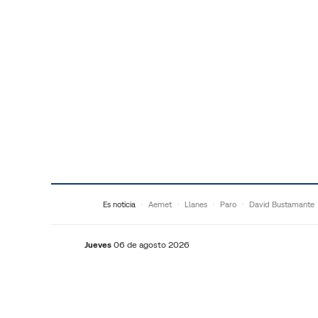
Saltar al contenido
Es noticia
Aemet
Llanes
Paro
David Bustamante
Jueves
06 de agosto 2026