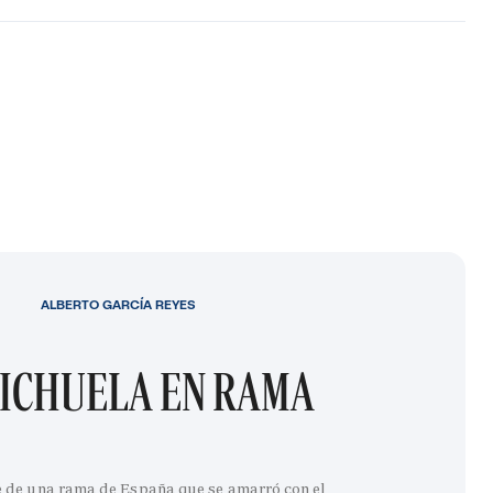
ALBERTO GARCÍA REYES
ICHUELA EN RAMA
e de una rama de España que se amarró con el