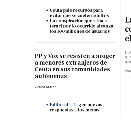
Ceuta pide recursos para
evitar que se cuelen adultos
L
La conspiración que sitúa a
Israel por lo ocurrido alcanza
c
los 100 millones de usuarios
e
El 
PP y Vox se resisten a acoger
que
apu
a menores extranjeros de
Ceuta en sus comunidades
Pab
autónomas
Carlos Mullor
Editorial
Urgen nuevas
respuestas a los menas