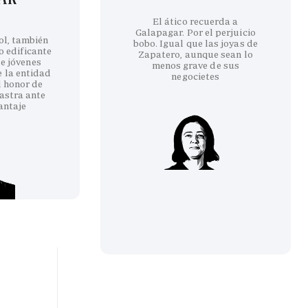
El ático recuerda a
Galapagar. Por el perjuicio
ol, también
bobo. Igual que las joyas de
co edificante
Zapatero, aunque sean lo
e jóvenes
menos grave de sus
e la entidad
negocietes
l honor de
astra ante
antaje