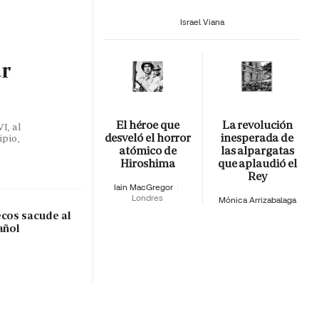
Israel Viana
ar
El héroe que
La revolución
I, al
desveló el horror
inesperada de
ipio,
atómico de
las alpargatas
Hiroshima
que aplaudió el
Rey
Iain MacGregor
Londres
Mónica Arrizabalaga
ecos sacude al
añol