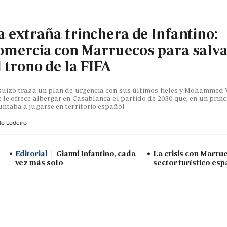
a extraña trinchera de Infantino:
omercia con Marruecos para salv
l trono de la FIFA
suizo traza un plan de urgencia con sus últimos fieles y Mohammed V
 le ofrece albergar en Casablanca el partido de 2030 que, en un princ
ntaba a jugarse en territorio español
lo Lodeiro
Editorial
Gianni Infantino, cada
La crisis con Marru
vez más solo
sector turístico esp