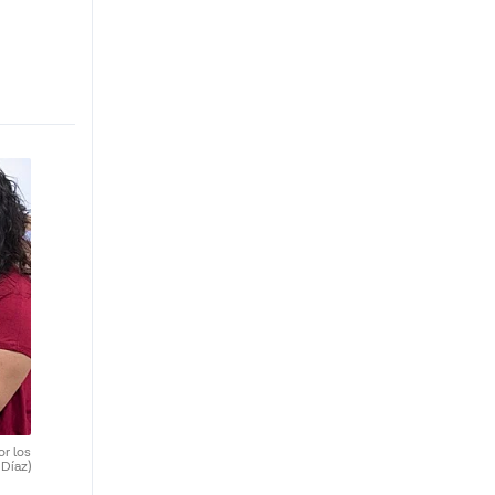
or los
 Díaz)