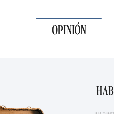
OPINIÓN
HAB
Es la muert