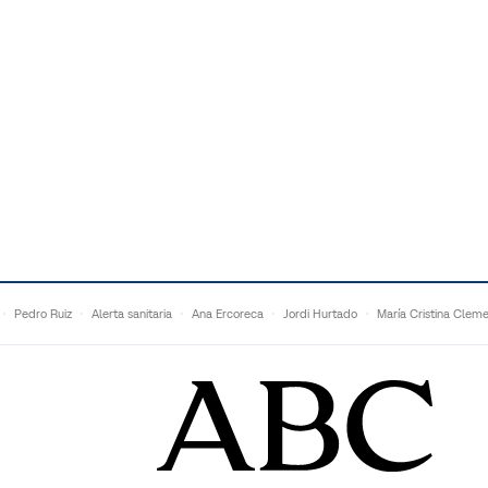
Pedro Ruiz
Alerta sanitaria
Ana Ercoreca
Jordi Hurtado
María Cristina Clem
Mariana Zapién
Dan Buettner