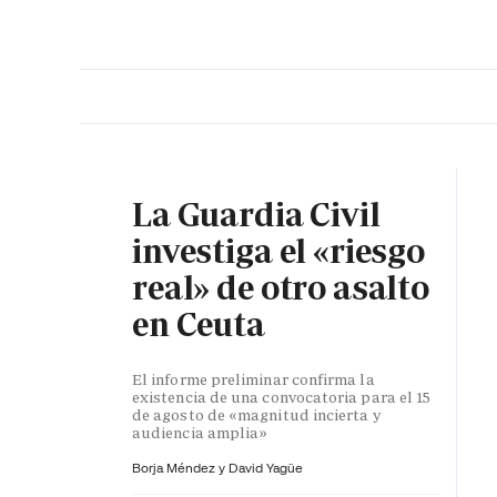
PORTADA
OPINIÓN
ESPAÑA
MADRID
INTE
La Guardia Civil
investiga el «riesgo
real» de otro asalto
en Ceuta
El informe preliminar confirma la
existencia de una convocatoria para el 15
de agosto de «magnitud incierta y
audiencia amplia»
Borja Méndez y
David Yagüe