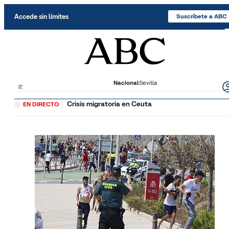
Saltar al contenido
Accede sin límites
Suscríbete a ABC
Nacional
Sevilla
Crisis migratoria en Ceuta
EN DIRECTO