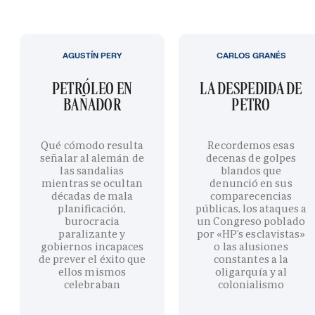
AGUSTÍN PERY
CARLOS GRANÉS
PETRÓLEO EN
LA DESPEDIDA DE
BAÑADOR
PETRO
Qué cómodo resulta
Recordemos esas
señalar al alemán de
decenas de golpes
las sandalias
blandos que
mientras se ocultan
denunció en sus
décadas de mala
comparecencias
planificación,
públicas, los ataques a
burocracia
un Congreso poblado
paralizante y
por «HP’s esclavistas»
gobiernos incapaces
o las alusiones
de prever el éxito que
constantes a la
ellos mismos
oligarquía y al
celebraban
colonialismo