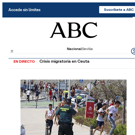
Saltar al contenido
Accede sin límites
Suscríbete a ABC
Nacional
Sevilla
Crisis migratoria en Ceuta
EN DIRECTO