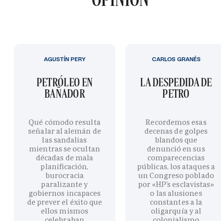
AGUSTÍN PERY
CARLOS GRANÉS
PETRÓLEO EN
LA DESPEDIDA DE
BAÑADOR
PETRO
Qué cómodo resulta
Recordemos esas
señalar al alemán de
decenas de golpes
las sandalias
blandos que
mientras se ocultan
denunció en sus
décadas de mala
comparecencias
planificación,
públicas, los ataques a
burocracia
un Congreso poblado
paralizante y
por «HP’s esclavistas»
gobiernos incapaces
o las alusiones
de prever el éxito que
constantes a la
ellos mismos
oligarquía y al
celebraban
colonialismo