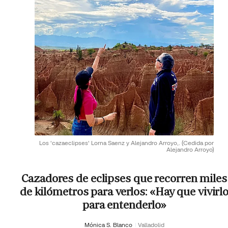
Los 'cazaeclipses' Lorna Saenz y Alejandro Arroyo,.
(Cedida por
Alejandro Arroyo)
Cazadores de eclipses que recorren miles
de kilómetros para verlos: «Hay que vivirl
para entenderlo»
Mónica S. Blanco
Valladolid