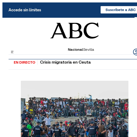
Saltar al contenido
Accede sin límites
Suscríbete a ABC
Nacional
Sevilla
Crisis migratoria en Ceuta
EN DIRECTO