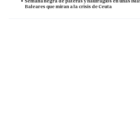
Semana negra de pateras y naufragios en unas isla
Baleares que miran a la crisis de Ceuta