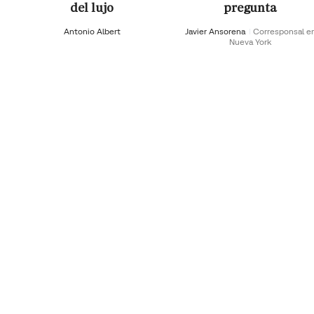
del lujo
pregunta
Antonio Albert
Javier Ansorena
Corresponsal e
Nueva York