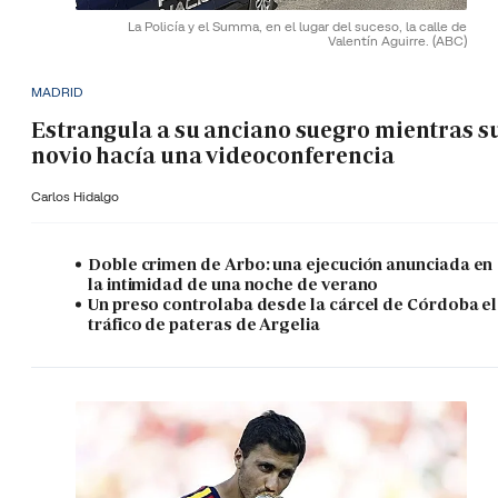
La Policía y el Summa, en el lugar del suceso, la calle de
Valentín Aguirre.
(ABC)
MADRID
Estrangula a su anciano suegro mientras s
novio hacía una videoconferencia
Carlos Hidalgo
Doble crimen de Arbo: una ejecución anunciada en
la intimidad de una noche de verano
Un preso controlaba desde la cárcel de Córdoba el
tráfico de pateras de Argelia