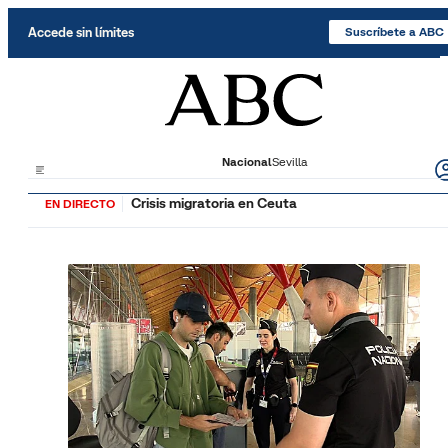
Saltar al contenido
Accede sin límites
Suscríbete a ABC
Nacional
Sevilla
Crisis migratoria en Ceuta
EN DIRECTO