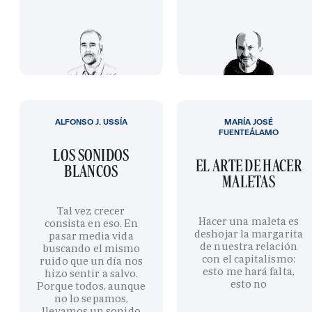
ALFONSO J. USSÍA
MARÍA JOSÉ
FUENTEÁLAMO
LOS SONIDOS
EL ARTE DE HACER
BLANCOS
MALETAS
Tal vez crecer
Hacer una maleta es
consista en eso. En
deshojar la margarita
pasar media vida
de nuestra relación
buscando el mismo
con el capitalismo:
ruido que un día nos
esto me hará falta,
hizo sentir a salvo.
esto no
Porque todos, aunque
no lo sepamos,
llevamos un sonido