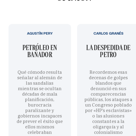
AGUSTÍN PERY
CARLOS GRANÉS
PETRÓLEO EN
LA DESPEDIDA DE
BAÑADOR
PETRO
Qué cómodo resulta
Recordemos esas
señalar al alemán de
decenas de golpes
las sandalias
blandos que
mientras se ocultan
denunció en sus
décadas de mala
comparecencias
planificación,
públicas, los ataques a
burocracia
un Congreso poblado
paralizante y
por «HP’s esclavistas»
gobiernos incapaces
o las alusiones
de prever el éxito que
constantes a la
ellos mismos
oligarquía y al
celebraban
colonialismo