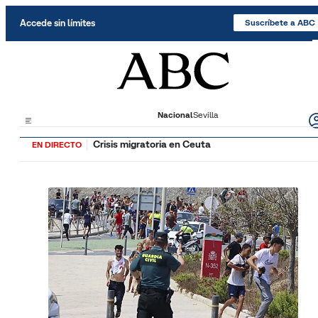
Saltar al contenido
Accede sin límites
Suscríbete a ABC
Nacional
Sevilla
Crisis migratoria en Ceuta
EN DIRECTO