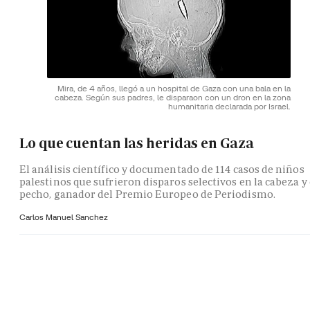
Mira, de 4 años, llegó a un hospital de Gaza con una bala en la
cabeza. Según sus padres, le disparaon con un dron en la zona
humanitaria declarada por Israel.
Lo que cuentan las heridas en Gaza
El análisis científico y documentado de 114 casos de niños
palestinos que sufrieron disparos selectivos en la cabeza y 
pecho, ganador del Premio Europeo de Periodismo.
Carlos Manuel Sanchez