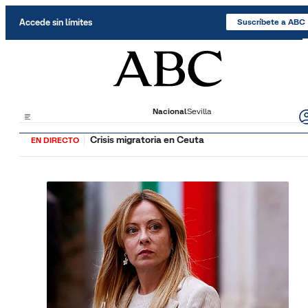
Saltar al contenido
Accede sin límites
Suscríbete a ABC
Nacional
Sevilla
Crisis migratoria en Ceuta
EN DIRECTO