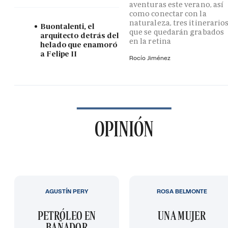
aventuras este verano, así
como conectar con la
naturaleza, tres itinerario
Buontalenti, el
que se quedarán grabados
arquitecto detrás del
en la retina
helado que enamoró
a Felipe II
Rocío Jiménez
OPINIÓN
AGUSTÍN PERY
ROSA BELMONTE
PETRÓLEO EN
UNA MUJER
BAÑADOR