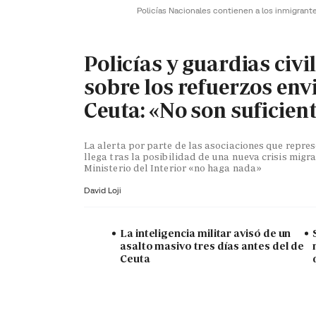
Policías Nacionales contienen a los inmigrant
Policías y guardias civi
sobre los refuerzos env
Ceuta: «No son suficien
La alerta por parte de las asociaciones que repr
llega tras la posibilidad de una nueva crisis migra
Ministerio del Interior «no haga nada»
David Loji
La inteligencia militar avisó de un
asalto masivo tres días antes del de
Ceuta