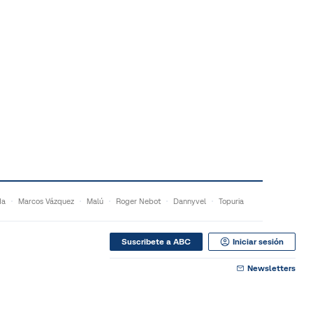
da
Marcos Vázquez
Malú
Roger Nebot
Dannyvel
Topuria
Suscribete a ABC
Iniciar sesión
Newsletters