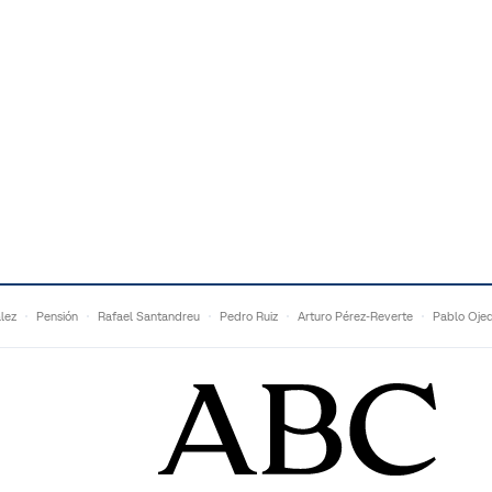
lez
Pensión
Rafael Santandreu
Pedro Ruiz
Arturo Pérez-Reverte
Pablo Oje