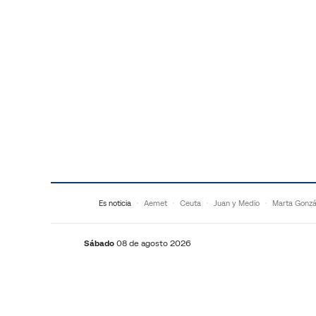
Saltar al contenido
Es noticia
Aemet
Ceuta
Juan y Medio
Marta Gonzá
Sábado
08 de agosto 2026