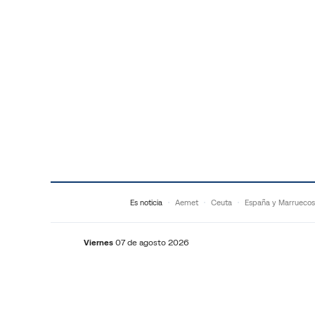
Saltar al contenido
Es noticia
Aemet
Ceuta
España y Marruecos
Viernes
07 de agosto 2026