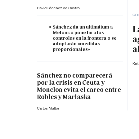
David Sánchez de Castro
CRI
L
Sánchez da un ultimátum a
Meloni: o pone fin a los
a
controles en la frontera o se
adoptarán «medidas
a
proporcionales»
Ket
Sánchez no comparecerá
por la crisis en Ceuta y
Moncloa evita el careo entre
Robles y Marlaska
Carlos Mullor