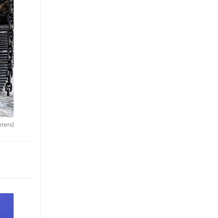
uters)