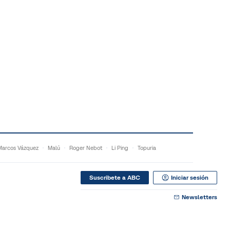
Marcos Vázquez
Malú
Roger Nebot
Li Ping
Topuria
Suscribete a ABC
Iniciar sesión
Newsletters