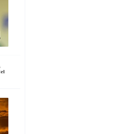
a
del