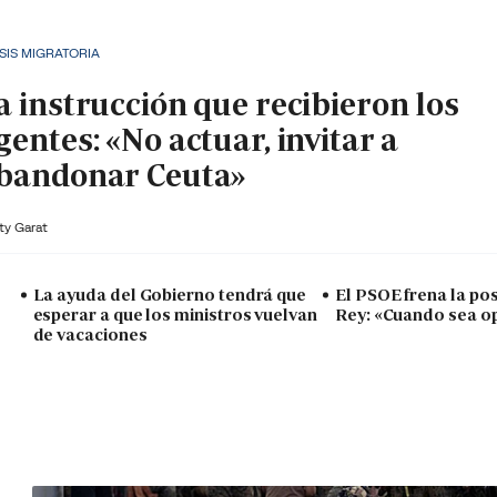
SIS MIGRATORIA
a instrucción que recibieron los
gentes: «No actuar, invitar a
bandonar Ceuta»
ty Garat
La ayuda del Gobierno tendrá que
El PSOE frena la posi
esperar a que los ministros vuelvan
Rey: «Cuando sea o
de vacaciones