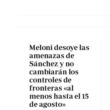
PORTADA
OPINIÓN
ESPAÑA
MADRID
INTE
Meloni desoye las
amenazas de
Sánchez y no
cambiarán los
controles de
fronteras «al
menos hasta el 15
de agosto»