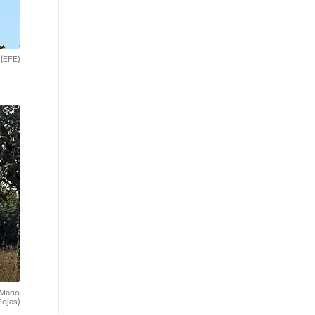
.
(EFE)
(Mario
Rojas)