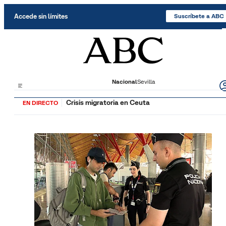
Saltar al contenido
Accede sin límites
Suscríbete a ABC
Nacional
Sevilla
Crisis migratoria en Ceuta
EN DIRECTO