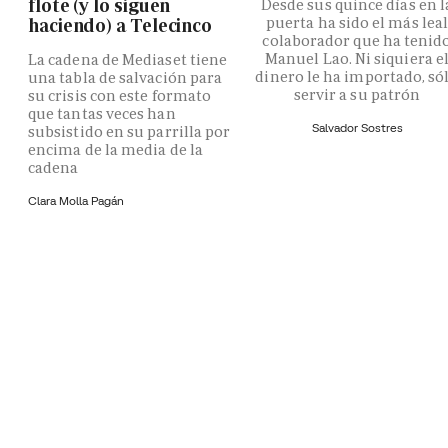
flote (y lo siguen
Desde sus quince días en l
puerta ha sido el más lea
haciendo) a Telecinco
colaborador que ha tenid
Manuel Lao. Ni siquiera e
La cadena de Mediaset tiene
dinero le ha importado, só
una tabla de salvación para
servir a su patrón
su crisis con este formato
que tantas veces han
Salvador Sostres
subsistido en su parrilla por
encima de la media de la
cadena
Clara Molla Pagán