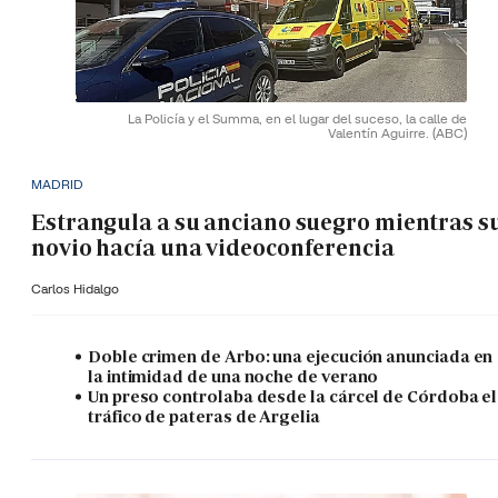
La Policía y el Summa, en el lugar del suceso, la calle de
Valentín Aguirre.
(ABC)
MADRID
Estrangula a su anciano suegro mientras s
novio hacía una videoconferencia
Carlos Hidalgo
Doble crimen de Arbo: una ejecución anunciada en
la intimidad de una noche de verano
Un preso controlaba desde la cárcel de Córdoba el
tráfico de pateras de Argelia