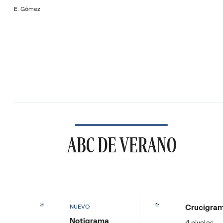
E. Gómez
ABC DE VERANO
Crucigra
NUEVO
Notigrama
4 niveles