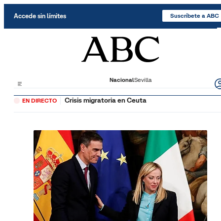
Saltar al contenido
Accede sin límites
Suscríbete a ABC
Nacional
Sevilla
Crisis migratoria en Ceuta
EN DIRECTO