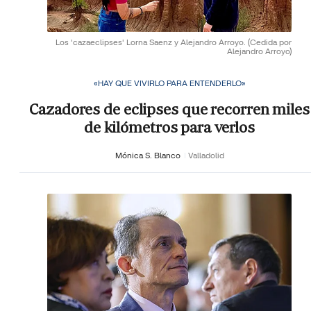
Los 'cazaeclipses' Lorna Saenz y Alejandro Arroyo.
(Cedida por
Alejandro Arroyo)
«HAY QUE VIVIRLO PARA ENTENDERLO»
Cazadores de eclipses que recorren miles
de kilómetros para verlos
Mónica S. Blanco
Valladolid