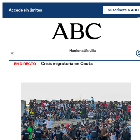
Saltar al contenido
Accede sin límites
Suscríbete a ABC
Nacional
Sevilla
Crisis migratoria en Ceuta
EN DIRECTO