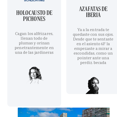
SCHLICHTING
AZAFATAS DE
HOLOCAUSTO DE
IBERIA
PICHONES
Ya a la entrada te
Cagan los alféizares,
quedaste con sus ojos.
llenan todo de
Desde que te sentaste
plumas y orinan
en el asiento 6F la
penetrantemente en
empezaste a mirar a
una de las jardineras
escondidas, como un
pointer ante una
perdiz becada