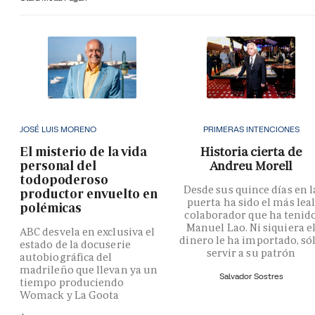
JOSÉ LUIS MORENO
PRIMERAS INTENCIONES
El misterio de la vida
Historia cierta de
personal del
Andreu Morell
todopoderoso
Desde sus quince días en l
productor envuelto en
puerta ha sido el más lea
polémicas
colaborador que ha tenid
Manuel Lao. Ni siquiera e
ABC desvela en exclusiva el
dinero le ha importado, só
estado de la docuserie
servir a su patrón
autobiográfica del
madrileño que llevan ya un
Salvador Sostres
tiempo produciendo
Womack y La Goota