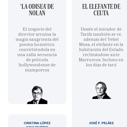
'LA ODISEA' DE
EL ELEFANTE DE
NOLAN
CEUTA
El zoquete del
Desde el mirador de
director arruina la
Tarifa también se ve,
magia sangrienta del
además del Yebel
poema homérico,
Musa, el elefante en la
convirtiéndola en
habitación del Estado
una zafia secuencia
reclinándose ante
de película
Marruecos. Incluso en
hollywoodense de
los días de taró
mamporros
CRISTINA LÓPEZ
JOSÉ F. PELÁEZ