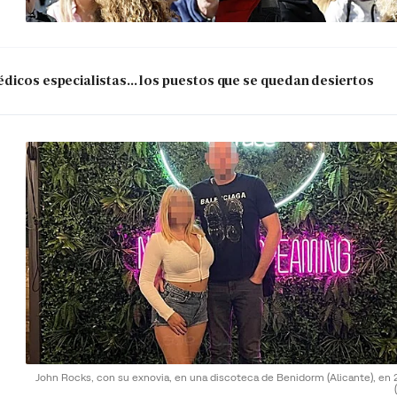
dicos especialistas... los puestos que se quedan desiertos
John Rocks, con su exnovia, en una discoteca de Benidorm (Alicante), en 