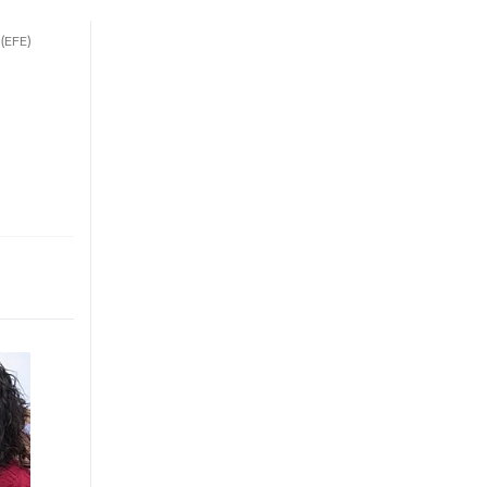
.
(EFE)