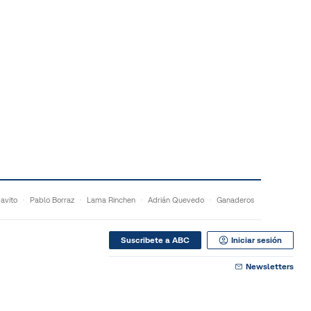
Javito
Pablo Borraz
Lama Rinchen
Adrián Quevedo
Ganaderos
Suscribete a ABC
Iniciar sesión
Newsletters