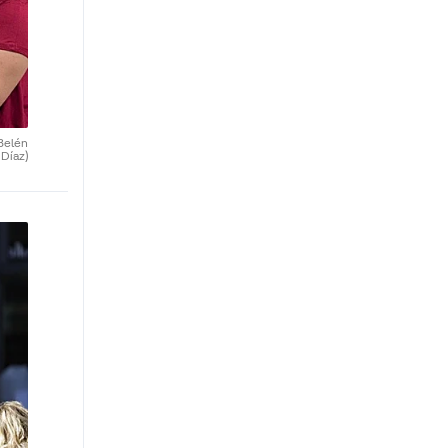
Belén
Díaz)