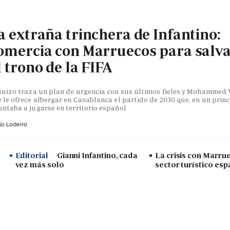
a extraña trinchera de Infantino:
omercia con Marruecos para salv
l trono de la FIFA
suizo traza un plan de urgencia con sus últimos fieles y Mohammed V
 le ofrece albergar en Casablanca el partido de 2030 que, en un princ
ntaba a jugarse en territorio español
lo Lodeiro
Editorial
Gianni Infantino, cada
La crisis con Marru
vez más solo
sector turístico esp