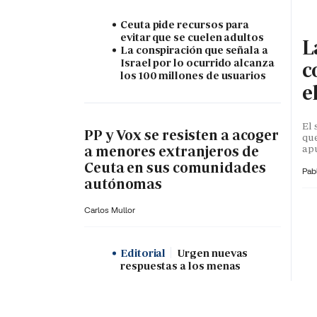
Ceuta pide recursos para
evitar que se cuelen adultos
L
La conspiración que señala a
Israel por lo ocurrido alcanza
c
los 100 millones de usuarios
e
El 
PP y Vox se resisten a acoger
que
apu
a menores extranjeros de
Ceuta en sus comunidades
Pab
autónomas
Carlos Mullor
Editorial
Urgen nuevas
respuestas a los menas