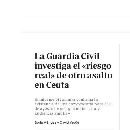
PORTADA
OPINIÓN
ESPAÑA
MADRID
INTE
La Guardia Civil
investiga el «riesgo
real» de otro asalto
en Ceuta
El informe preliminar confirma la
existencia de una convocatoria para el 15
de agosto de «magnitud incierta y
audiencia amplia»
Borja Méndez y
David Yagüe