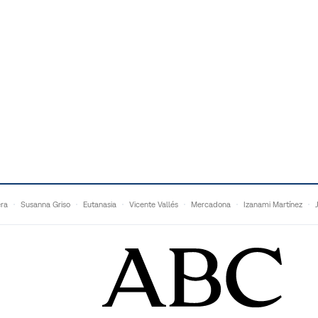
era
Susanna Griso
Eutanasia
Vicente Vallés
Mercadona
Izanami Martínez
Matteo Grandi