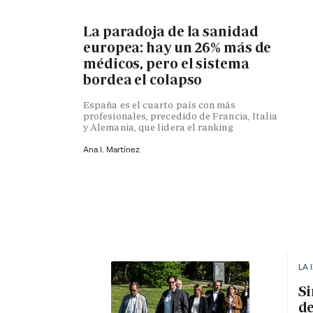
La paradoja de la sanidad
europea: hay un 26% más de
médicos, pero el sistema
bordea el colapso
España es el cuarto país con más
profesionales, precedido de Francia, Italia
y Alemania, que lidera el ranking
Ana I. Martínez
LA 
Si
de