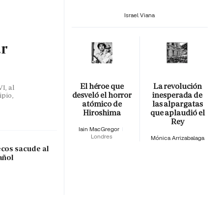
Israel Viana
ar
El héroe que
La revolución
I, al
desveló el horror
inesperada de
ipio,
atómico de
las alpargatas
Hiroshima
que aplaudió el
Rey
Iain MacGregor
Londres
Mónica Arrizabalaga
ecos sacude al
añol