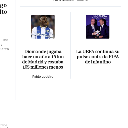
sgo
lto
e una
de
ierta
Diomande jugaba
La UEFA continúa su
hace un año a 19 km
pulso contra la FIFA
de Madrid y costaba
de Infantino
105 millones menos
Pablo Lodeiro
traba.