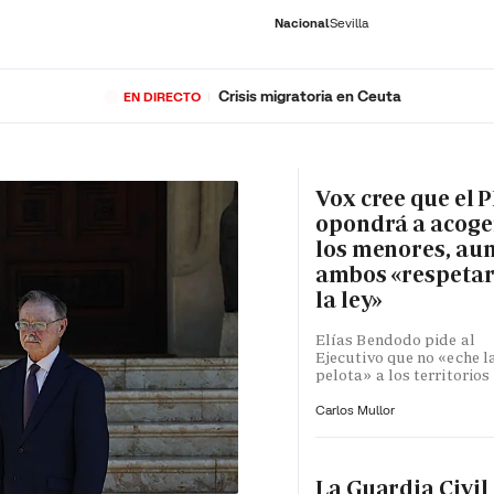
Nacional
Sevilla
Crisis migratoria en Ceuta
EN DIRECTO
RNACIONAL
ECONOMÍA
DEPORTES
SOCIEDAD
CULTURA
GENTE
PLAY
HISTORIA
ÚLTI
Vox cree que el P
opondrá a acoge
los menores, au
ambos «respeta
la ley»
Elías Bendodo pide al
Ejecutivo que no «eche l
pelota» a los territorios
Carlos Mullor
La Guardia Civil