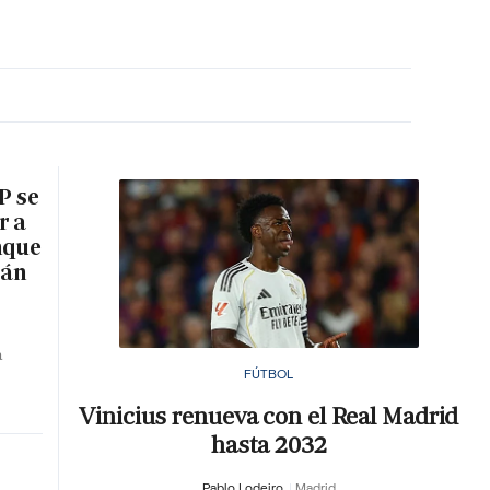
MA HORA
P se
r a
nque
rán
a
FÚTBOL
Vinicius renueva con el Real Madrid
hasta 2032
Pablo Lodeiro
Madrid