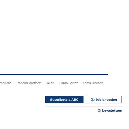
rcadona
Izanami Martínez
Javito
Pablo Borraz
Lama Rinchen
Suscribete a ABC
Iniciar sesión
Newsletters