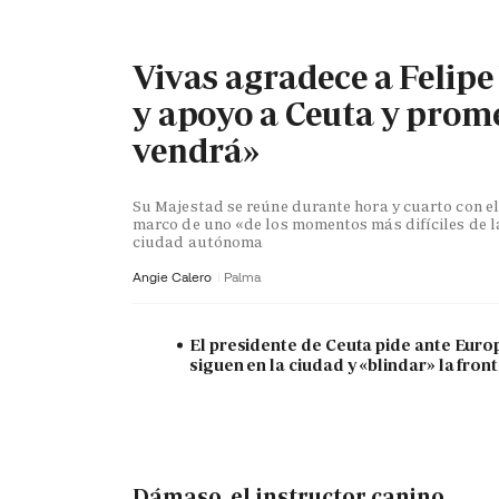
Vivas agradece a Felipe
y apoyo a Ceuta y prome
vendrá»
Su Majestad se reúne durante hora y cuarto con el
marco de uno «de los momentos más difíciles de la
ciudad autónoma
Angie Calero
Palma
El presidente de Ceuta pide ante Euro
siguen en la ciudad y «blindar» la fron
Dámaso, el instructor canino