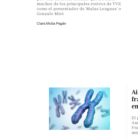
muchos de los principales rostros de TVE
como el presentador de 'Malas Lenguas' o
Gonzalo Miró
Clara Molla Pagán
Ai
fr
en
El 
And
Fra
min