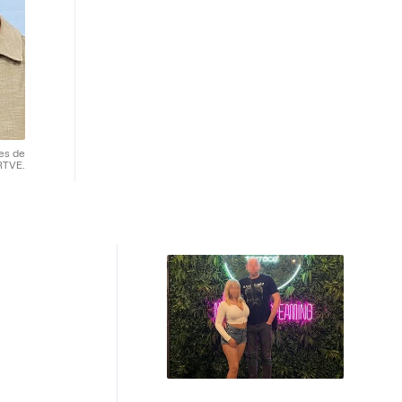
res de
RTVE.