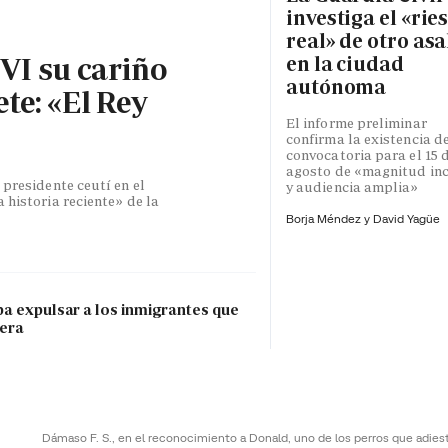
investiga el «rie
real» de otro asa
 VI su cariño
en la ciudad
autónoma
te: «El Rey
El informe preliminar
confirma la existencia d
convocatoria para el 15 
agosto de «magnitud inc
 presidente ceutí en el
y audiencia amplia»
 historia reciente» de la
Borja Méndez y
David Yagüe
pa expulsar a los inmigrantes que
tera
Dámaso F. S., en el reconocimiento a Donald, uno de los perros que adies