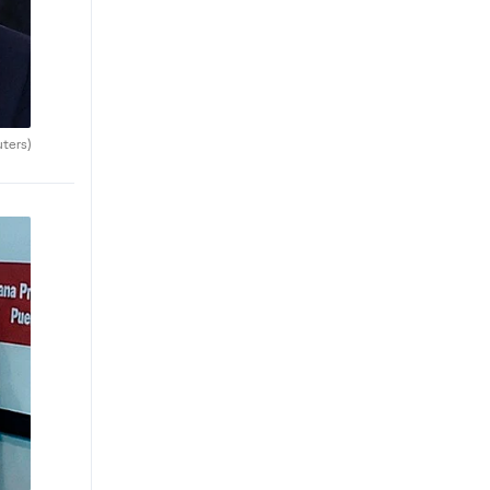
uters)