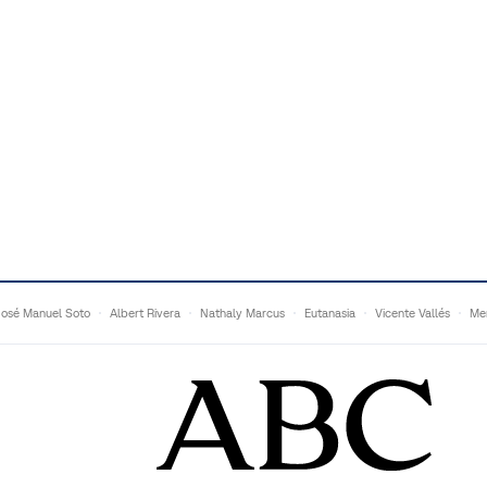
José Manuel Soto
Albert Rivera
Nathaly Marcus
Eutanasia
Vicente Vallés
Me
Adrián Quevedo
Ganaderos
Matteo Grandi