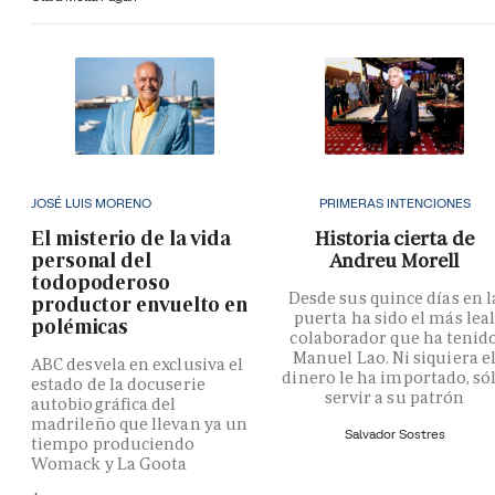
JOSÉ LUIS MORENO
PRIMERAS INTENCIONES
El misterio de la vida
Historia cierta de
personal del
Andreu Morell
todopoderoso
Desde sus quince días en l
productor envuelto en
puerta ha sido el más lea
polémicas
colaborador que ha tenid
Manuel Lao. Ni siquiera e
ABC desvela en exclusiva el
dinero le ha importado, só
estado de la docuserie
servir a su patrón
autobiográfica del
madrileño que llevan ya un
Salvador Sostres
tiempo produciendo
Womack y La Goota