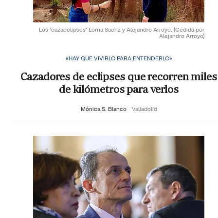
Los 'cazaeclipses' Lorna Saenz y Alejandro Arroyo.
(Cedida por
Alejandro Arroyo)
«HAY QUE VIVIRLO PARA ENTENDERLO»
Cazadores de eclipses que recorren miles
de kilómetros para verlos
Mónica S. Blanco
Valladolid