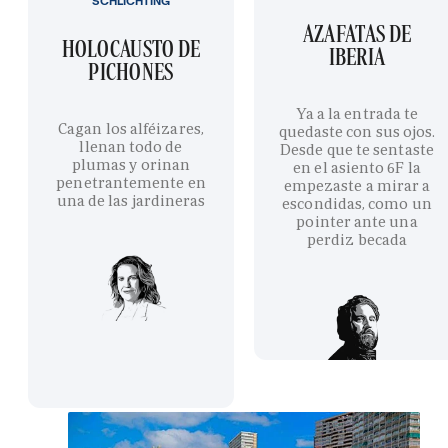
SCHLICHTING
AZAFATAS DE
HOLOCAUSTO DE
IBERIA
PICHONES
Ya a la entrada te
Cagan los alféizares,
quedaste con sus ojos.
llenan todo de
Desde que te sentaste
plumas y orinan
en el asiento 6F la
penetrantemente en
empezaste a mirar a
una de las jardineras
escondidas, como un
pointer ante una
perdiz becada