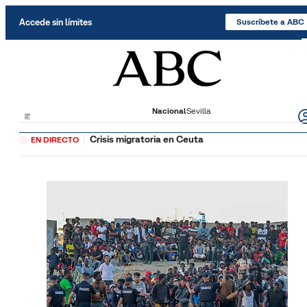
Saltar al contenido
Accede sin límites
Suscríbete a ABC
Nacional
Sevilla
Crisis migratoria en Ceuta
EN DIRECTO