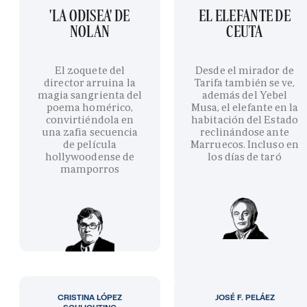
'LA ODISEA' DE
EL ELEFANTE DE
NOLAN
CEUTA
El zoquete del
Desde el mirador de
director arruina la
Tarifa también se ve,
magia sangrienta del
además del Yebel
poema homérico,
Musa, el elefante en la
convirtiéndola en
habitación del Estado
una zafia secuencia
reclinándose ante
de película
Marruecos. Incluso en
hollywoodense de
los días de taró
mamporros
CRISTINA LÓPEZ
JOSÉ F. PELÁEZ