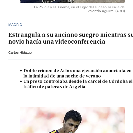
La Policía y el Summa, en el lugar del suceso, la calle de
Valentín Aguirre.
(ABC)
MADRID
Estrangula a su anciano suegro mientras s
novio hacía una videoconferencia
Carlos Hidalgo
Doble crimen de Arbo: una ejecución anunciada en
la intimidad de una noche de verano
Un preso controlaba desde la cárcel de Córdoba el
tráfico de pateras de Argelia