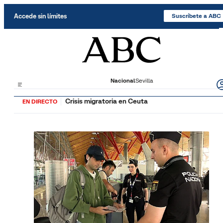
Saltar al contenido
Accede sin límites
Suscríbete a ABC
Nacional
Sevilla
Crisis migratoria en Ceuta
EN DIRECTO