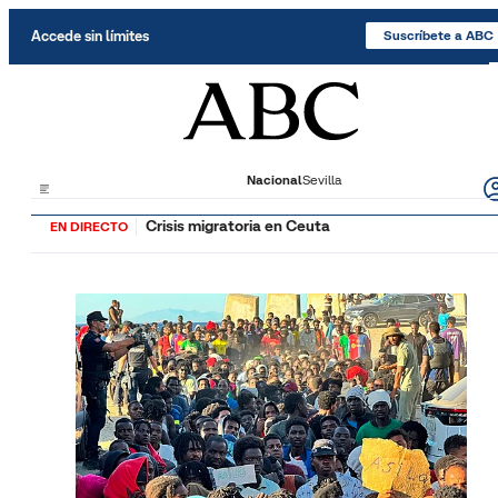
Saltar al contenido
Accede sin límites
Suscríbete a ABC
Nacional
Sevilla
Crisis migratoria en Ceuta
EN DIRECTO