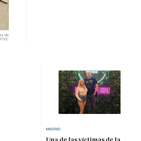
res de
RTVE.
MADRID
Una de las víctimas de la