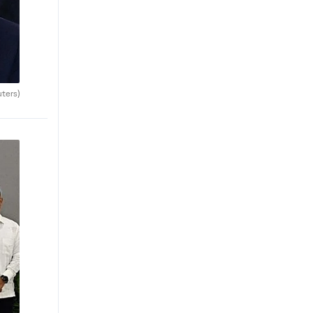
uters)