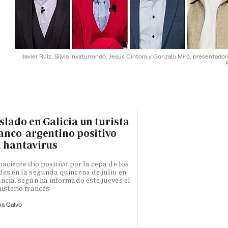
Javier Ruiz, Silvia Inxaturrondo, Jesús Cintora y Gonzalo Miró, presentado
slado en Galicia un turista
anco-argentino positivo
 hantavirus
paciente dio positivo por la cepa de los
es en la segunda quincena de julio en
ncia, según ha informado este jueves el
isterio francés
na Calvo