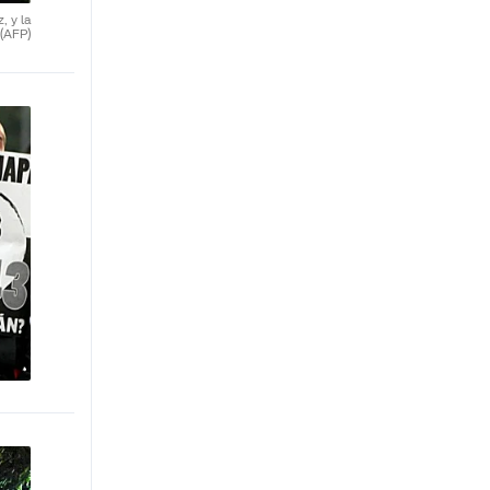
, y la
(AFP)