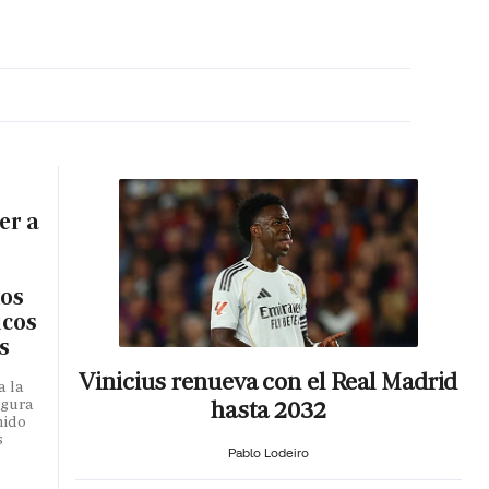
MA HORA
er a
los
icos
s
Vinicius renueva con el Real Madrid
a la
hasta 2032
egura
mido
s
Pablo Lodeiro