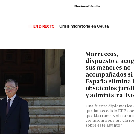
Nacional
Sevilla
Crisis migratoria en Ceuta
EN DIRECTO
RNACIONAL
ECONOMÍA
DEPORTES
SOCIEDAD
CULTURA
GENTE
PLAY
HISTORIA
ÚLTI
Marruecos,
dispuesto a acog
sus menores no
acompañados si
España elimina 
obstáculos juríd
y administrativo
Una fuente diplomática 
que ha accedido EFE as
que Marruecos «ha asu
compromisos muy claro
sobre este asunto»