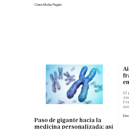
Clara Molla Pagán
Ai
fr
en
El 
And
Fra
min
Ele
Paso de gigante hacia la
medicina personalizada: así