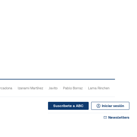
rcadona
Izanami Martínez
Javito
Pablo Borraz
Lama Rinchen
Suscribete a ABC
Iniciar sesión
Newsletters