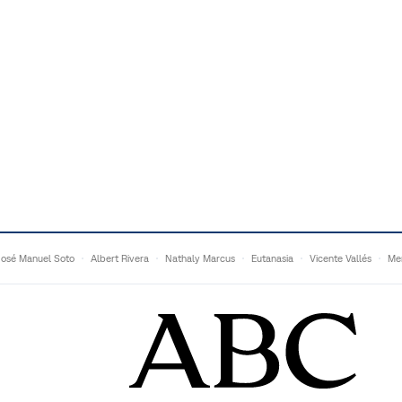
José Manuel Soto
Albert Rivera
Nathaly Marcus
Eutanasia
Vicente Vallés
Me
Adrián Quevedo
Ganaderos
Matteo Grandi