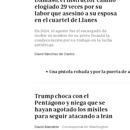
Dámaso, el instructor canino
elogiado 29 veces por su
labor que asesinó a su esposa
en el cuartel de Llanes
En 2024, el agente fue el encargado de
recibir en nombre de su perro Donald la
condecoración por su trabajo en la lucha
antidroga
David Sánchez de Castro
Una pistola robada y por la puerta de
Trump choca con el
Pentágono y niega que se
hayan agotado los misiles
para seguir atacando a Irán
David Alandete
Corresponsal en Washington