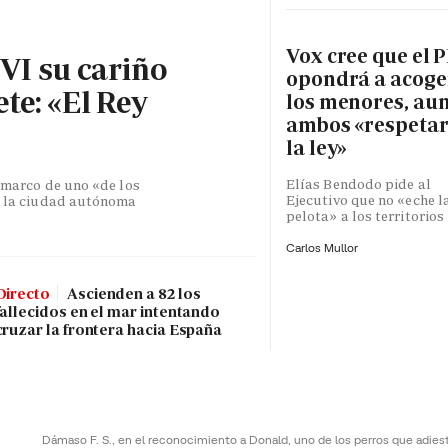
Vox cree que el P
 VI su cariño
opondrá a acoge
te: «El Rey
los menores, au
ambos «respeta
la ley»
Elías Bendodo pide al
l marco de uno «de los
Ejecutivo que no «eche l
de la ciudad autónoma
pelota» a los territorios
Carlos Mullor
Directo
Ascienden a 82 los
fallecidos en el mar intentando
cruzar la frontera hacia España
Dámaso F. S., en el reconocimiento a Donald, uno de los perros que adies