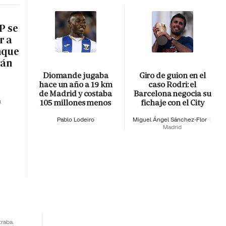
P se
r a
nque
rán
Diomande jugaba
Giro de guion en el
hace un año a 19 km
caso Rodri: el
de Madrid y costaba
Barcelona negocia su
a
105 millones menos
fichaje con el City
Pablo Lodeiro
Miguel Ángel Sánchez-Flor
Madrid
traba.