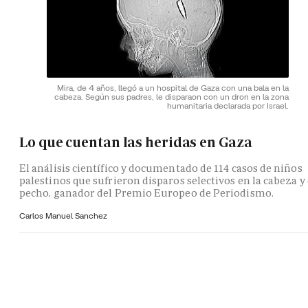
Mira, de 4 años, llegó a un hospital de Gaza con una bala en la
cabeza. Según sus padres, le disparaon con un dron en la zona
humanitaria declarada por Israel.
Lo que cuentan las heridas en Gaza
El análisis científico y documentado de 114 casos de niños
palestinos que sufrieron disparos selectivos en la cabeza y 
pecho, ganador del Premio Europeo de Periodismo.
Carlos Manuel Sanchez