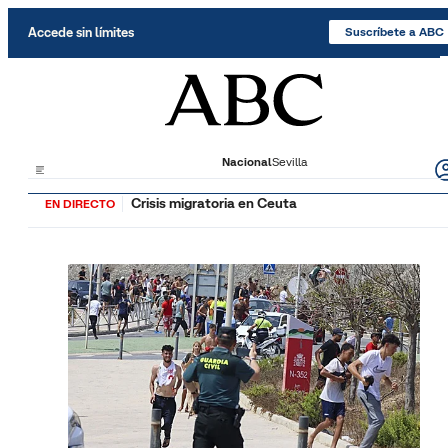
Saltar al contenido
Accede sin límites
Suscríbete a ABC
Nacional
Sevilla
Crisis migratoria en Ceuta
EN DIRECTO