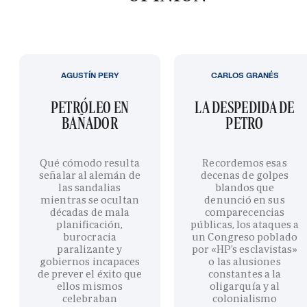
AGUSTÍN PERY
CARLOS GRANÉS
PETRÓLEO EN
LA DESPEDIDA DE
BAÑADOR
PETRO
Qué cómodo resulta
Recordemos esas
señalar al alemán de
decenas de golpes
las sandalias
blandos que
mientras se ocultan
denunció en sus
décadas de mala
comparecencias
planificación,
públicas, los ataques a
burocracia
un Congreso poblado
paralizante y
por «HP’s esclavistas»
gobiernos incapaces
o las alusiones
de prever el éxito que
constantes a la
ellos mismos
oligarquía y al
celebraban
colonialismo