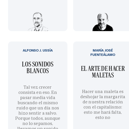
ALFONSO J. USSÍA
MARÍA JOSÉ
FUENTEÁLAMO
LOS SONIDOS
EL ARTE DE HACER
BLANCOS
MALETAS
Tal vez crecer
Hacer una maleta es
consista en eso. En
deshojar la margarita
pasar media vida
de nuestra relación
buscando el mismo
con el capitalismo:
ruido que un día nos
esto me hará falta,
hizo sentir a salvo.
esto no
Porque todos, aunque
no lo sepamos,
llevamos un sonido