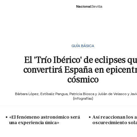
Nacional
Sevilla
RNACIONAL
ECONOMÍA
DEPORTES
SOCIEDAD
CULTURA
GENTE
PLAY
HISTORIA
ÚLTI
GUÍA BÁSICA
El 'Trío Ibérico' de eclipses q
convertirá España en epicent
cósmico
Bárbara López,
Estíbaliz Pangua,
Patricia Biosca y
Julián de Velasco y Javi
(infografías)
«El fenómeno astronómico será
Así reaccionan los a
una experiencia única»
oscurecimiento sol