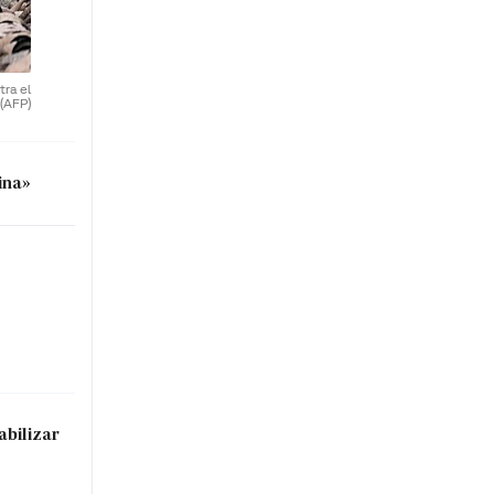
ra el
(AFP)
ina»
abilizar