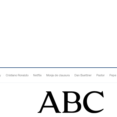
y
Cristiano Ronaldo
Netflix
Monja de clausura
Dan Buettner
Pastor
Pepe 
Anne Igartiburu
Francesc Torralba
Topuria