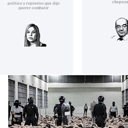
chapuz
político y represivo que dijo
querer combatir