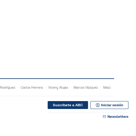
Rodríguez
Carlos Herrera
Vicenç Alujas
Marcos Vázquez
Malú
Suscribete a ABC
Iniciar sesión
Newsletters