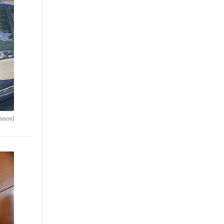
ssos)