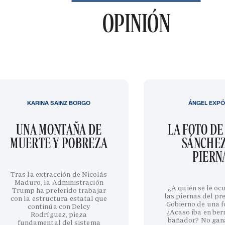
OPINIÓN
KARINA SAINZ BORGO
ÁNGEL EXPÓ
UNA MONTAÑA DE
LA FOTO DE
MUERTE Y POBREZA
SÁNCHEZ
PIERN
Tras la extracción de Nicolás
Maduro, la Administración
¿A quién se le oc
Trump ha preferido trabajar
las piernas del pr
con la estructura estatal que
Gobierno de una fo
continúa con Delcy
¿Acaso iba en be
Rodríguez, pieza
bañador? No gan
fundamental del sistema