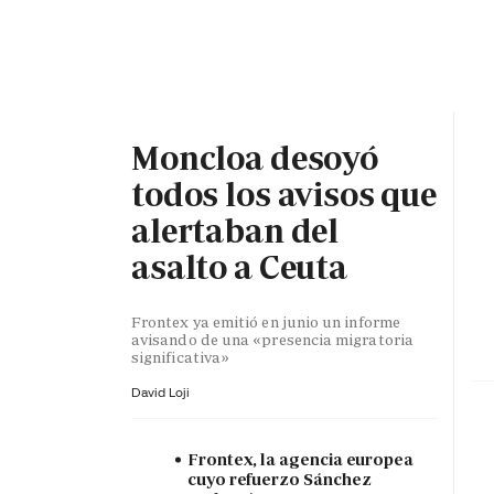
PORTADA
OPINIÓN
ESPAÑA
MADRID
INTE
Moncloa desoyó
todos los avisos que
alertaban del
asalto a Ceuta
Frontex ya emitió en junio un informe
avisando de una «presencia migratoria
significativa»
David Loji
Frontex, la agencia europea
cuyo refuerzo Sánchez