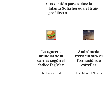
Un vestido para todas: la
Infanta Sofía hereda el traje
predilecto
La «guerra
Andrómeda
mundial de la
frena un 80% su
carne» según el
formación de
índice Big Mac
estrellas
The Economist
José Manuel Nieves