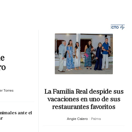
MA HORA
ue
ro
La Familia Real despide sus
er Torres
vacaciones en uno de sus
restaurantes favoritos
nimales ante el
ar
Angie Calero
Palma