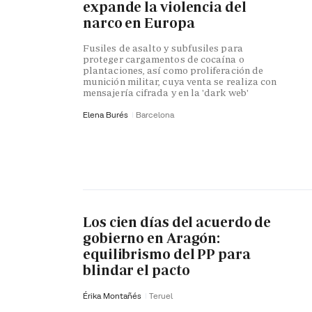
expande la violencia del
narco en Europa
Fusiles de asalto y subfusiles para
proteger cargamentos de cocaína o
plantaciones, así como proliferación de
munición militar, cuya venta se realiza con
mensajería cifrada y en la 'dark web'
Elena Burés
Barcelona
Los cien días del acuerdo de
gobierno en Aragón:
equilibrismo del PP para
blindar el pacto
Érika Montañés
Teruel