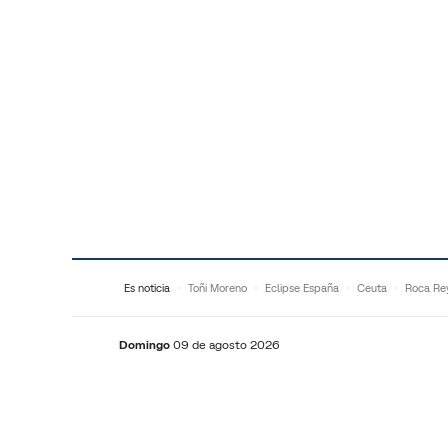
Saltar al contenido
Es noticia
Toñi Moreno
Eclipse España
Ceuta
Roca Re
Domingo
09 de agosto 2026