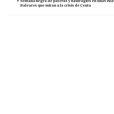
Semana negra de pateras y naufragios en unas isla
Baleares que miran a la crisis de Ceuta