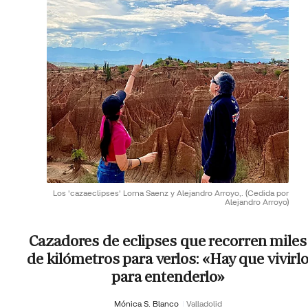
Los 'cazaeclipses' Lorna Saenz y Alejandro Arroyo,.
(Cedida por
Alejandro Arroyo)
Cazadores de eclipses que recorren miles
de kilómetros para verlos: «Hay que vivirl
para entenderlo»
Mónica S. Blanco
Valladolid