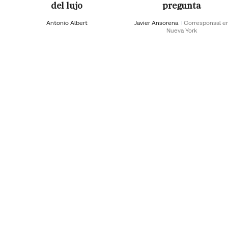
del lujo
pregunta
Antonio Albert
Javier Ansorena
Corresponsal e
Nueva York