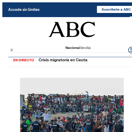
Saltar al contenido
Accede sin límites
Suscríbete a ABC
Nacional
Sevilla
Crisis migratoria en Ceuta
EN DIRECTO