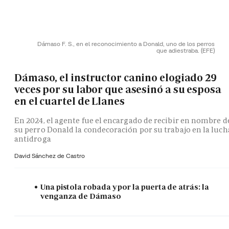
Dámaso F. S., en el reconocimiento a Donald, uno de los perros
que adiestraba.
(EFE)
Dámaso, el instructor canino elogiado 29
veces por su labor que asesinó a su esposa
en el cuartel de Llanes
En 2024, el agente fue el encargado de recibir en nombre d
su perro Donald la condecoración por su trabajo en la luch
antidroga
David Sánchez de Castro
Una pistola robada y por la puerta de atrás: la
venganza de Dámaso