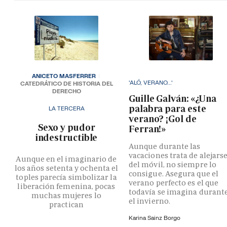
ANICETO MASFERRER
'ALÓ, VERANO...'
CATEDRÁTICO DE HISTORIA DEL
DERECHO
Guille Galván: «¿Una
palabra para este
LA TERCERA
verano? ¡Gol de
­Sexo y pudor
Ferran!»
indestructible
Aunque durante las
vacaciones trata de alejars
Aunque en el imaginario de
del móvil, no siempre lo
los años setenta y ochenta el
consigue. Asegura que el
toples parecía simbolizar la
verano perfecto es el que
liberación femenina, pocas
todavía se imagina durant
muchas mujeres lo
el invierno.
practican
Karina Sainz Borgo