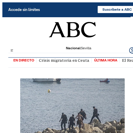
Saltar al contenido
Accede sin límites
Suscríbete a ABC
Nacional
Sevilla
Crisis migratoria en Ceuta
El Re
EN DIRECTO
ÚLTIMA HORA