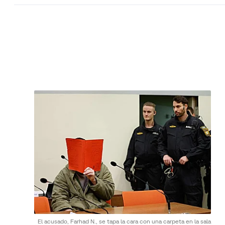
El acusado, Farhad N., se tapa la cara con una carpeta en la sala