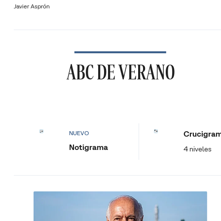
Javier Asprón
ABC DE VERANO
Crucigra
NUEVO
Notigrama
4 niveles