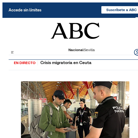
Saltar al contenido
Accede sin límites
Suscríbete a ABC
Nacional
Sevilla
Crisis migratoria en Ceuta
EN DIRECTO