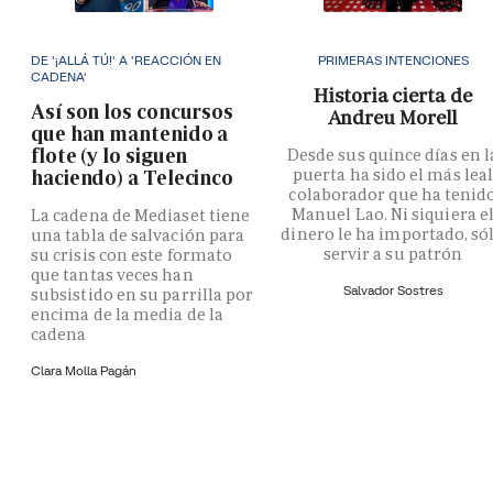
DE '¡ALLÁ TÚ!' A 'REACCIÓN EN
PRIMERAS INTENCIONES
CADENA'
Historia cierta de
Así son los concursos
Andreu Morell
que han mantenido a
flote (y lo siguen
Desde sus quince días en l
puerta ha sido el más lea
haciendo) a Telecinco
colaborador que ha tenid
Manuel Lao. Ni siquiera e
La cadena de Mediaset tiene
dinero le ha importado, só
una tabla de salvación para
servir a su patrón
su crisis con este formato
que tantas veces han
Salvador Sostres
subsistido en su parrilla por
encima de la media de la
cadena
Clara Molla Pagán