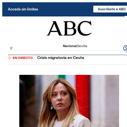
Saltar al contenido
Accede sin límites
Suscríbete a ABC
Nacional
Sevilla
Crisis migratoria en Ceuta
EN DIRECTO