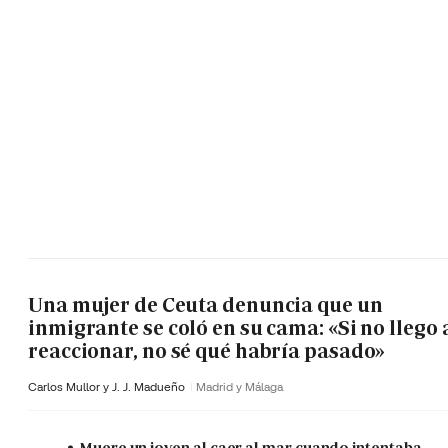
Una mujer de Ceuta denuncia que un
inmigrante se coló en su cama: «Si no llego 
reaccionar, no sé qué habría pasado»
Carlos Mullor y J. J. Madueño
Madrid y Málaga
Muere un joven al caer al mar cuando intentaba