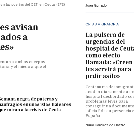
es a las puertas del CETI en Ceuta.
(EFE)
Joan Guirado
les avisan
CRISIS MIGRATORIA
La pulsera de
iados a
urgencias del
tes»
hospital de Ceut
como efecto
llamada: «Creen
esentan a ambos cuerpos
toria y el miedo a que el
les servirá para
pedir asilo»
Centenares de inmigrant
acuden diariamente a u
hospital desbordado co
Semana negra de pateras y
problemas leves para
naufragios en unas islas Baleares
conseguir un document
que miran a la crisis de Ceuta
'oficial' de su presencia 
España
Nuria Ramírez de Castro