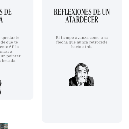
S DE
REFLEXIONES DE UN
A
ATARDECER
te quedaste
El tiempo avanza como una
sde que te
flecha que nunca retrocede
iento 6F la
hacia atrás
mirar a
 un pointer
z becada