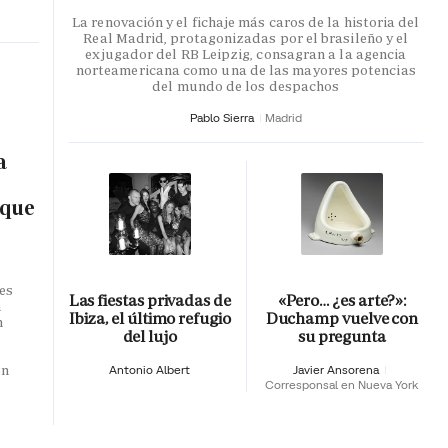
La renovación y el fichaje más caros de la historia del
Real Madrid, protagonizadas por el brasileño y el
exjugador del RB Leipzig, consagran a la agencia
norteamericana como una de las mayores potencias
del mundo de los despachos
Pablo Sierra
Madrid
a
 que
es
Las fiestas privadas de
«Pero… ¿es arte?»:
n
Ibiza, el último refugio
Duchamp vuelve con
n
del lujo
su pregunta
o
en
Antonio Albert
Javier Ansorena
Corresponsal en Nueva York