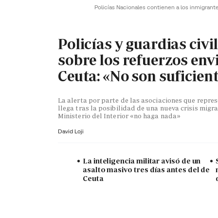
Policías Nacionales contienen a los inmigrant
Policías y guardias civi
sobre los refuerzos env
Ceuta: «No son suficien
La alerta por parte de las asociaciones que repr
llega tras la posibilidad de una nueva crisis migra
Ministerio del Interior «no haga nada»
David Loji
La inteligencia militar avisó de un
asalto masivo tres días antes del de
Ceuta