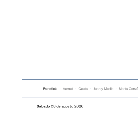
Saltar al contenido
Es noticia
Aemet
Ceuta
Juan y Medio
Marta Gonzá
Sábado
08 de agosto 2026