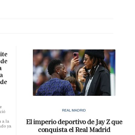
MA HORA
ite
 de
a
a
 de
e
REAL MADRID
ció
El imperio deportivo de Jay Z que
 a la
ado ya
conquista el Real Madrid