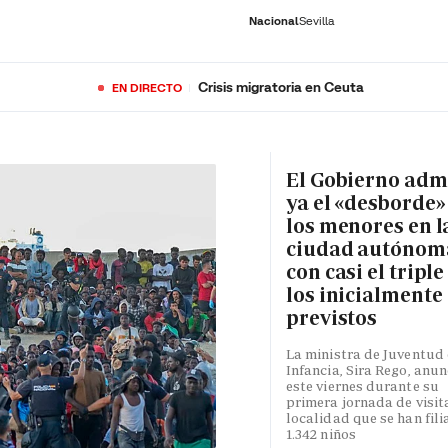
Nacional
Sevilla
Crisis migratoria en Ceuta
EN DIRECTO
RNACIONAL
ECONOMÍA
DEPORTES
SOCIEDAD
CULTURA
GENTE
PLAY
HISTORIA
ÚLTI
El Gobierno adm
ya el «desborde»
los menores en l
ciudad autónom
con casi el triple
los inicialmente
previstos
La ministra de Juventud 
Infancia, Sira Rego, anun
este viernes durante su
primera jornada de visita
localidad que se han fili
1.342 niños