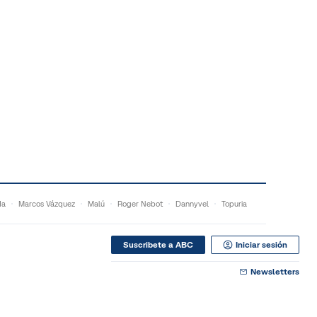
da
Marcos Vázquez
Malú
Roger Nebot
Dannyvel
Topuria
Suscribete a ABC
Iniciar sesión
Newsletters