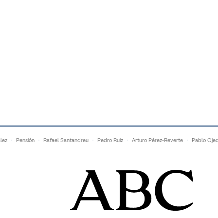
lez
Pensión
Rafael Santandreu
Pedro Ruiz
Arturo Pérez-Reverte
Pablo Oje