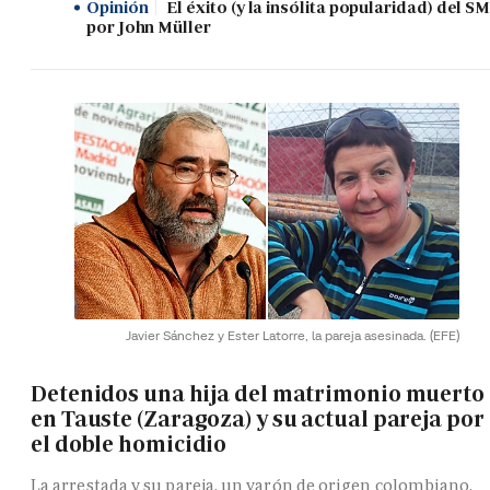
Opinión
El éxito (y la insólita popularidad) del SM
por John Müller
Javier Sánchez y Ester Latorre, la pareja asesinada.
(EFE)
Detenidos una hija del matrimonio muerto
en Tauste (Zaragoza) y su actual pareja por
el doble homicidio
La arrestada y su pareja, un varón de origen colombiano,