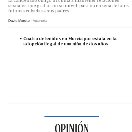
El condenado obligó a la niña a mantener relaciones
sexuales, que grabó con su móvil, para no enseñarle fotos
íntimas robadas a sus padres
David Maroto
Valencia
Cuatro detenidos en Murcia por estafa en la
adopción ilegal de una niña de dos años
OPINIÓN