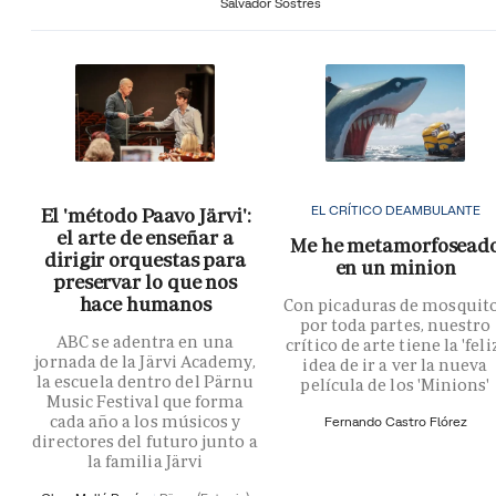
Salvador Sostres
EL CRÍTICO DEAMBULANTE
El 'método Paavo Järvi':
el arte de enseñar a
Me he metamorfosead
dirigir orquestas para
en un minion
preservar lo que nos
hace humanos
Con picaduras de mosquit
por toda partes, nuestro
ABC se adentra en una
crítico de arte tiene la 'feli
jornada de la Järvi Academy,
idea de ir a ver la nueva
la escuela dentro del Pärnu
película de los 'Minions'
Music Festival que forma
cada año a los músicos y
Fernando Castro Flórez
directores del futuro junto a
la familia Järvi