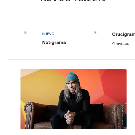
Crucigra
NUEVO
Notigrama
4 niveles