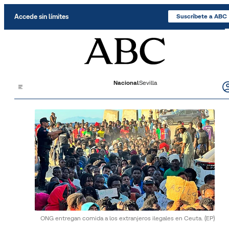
Saltar al contenido
Accede sin límites
Suscríbete a ABC
Nacional
Sevilla
ONG entregan comida a los extranjeros ilegales en Ceuta.
(EP)