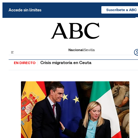
Saltar al contenido
Accede sin límites
Suscríbete a ABC
Nacional
Sevilla
Crisis migratoria en Ceuta
EN DIRECTO