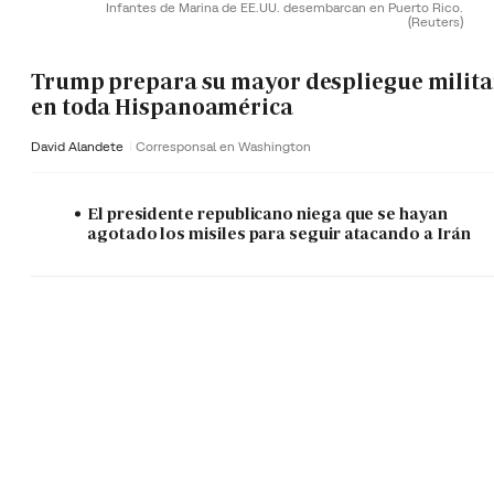
Infantes de Marina de EE.UU. desembarcan en Puerto Rico.
(Reuters)
Trump prepara su mayor despliegue milita
en toda Hispanoamérica
David Alandete
Corresponsal en Washington
El presidente republicano niega que se hayan
agotado los misiles para seguir atacando a Irán