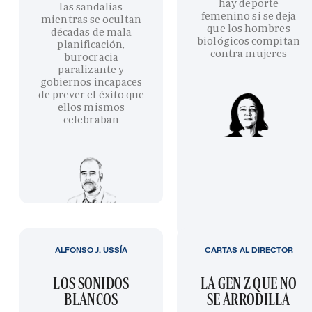
hay deporte
las sandalias
femenino si se deja
mientras se ocultan
que los hombres
décadas de mala
biológicos compitan
planificación,
contra mujeres
burocracia
paralizante y
gobiernos incapaces
de prever el éxito que
ellos mismos
celebraban
ALFONSO J. USSÍA
CARTAS AL DIRECTOR
LOS SONIDOS
LA GEN Z QUE NO
BLANCOS
SE ARRODILLA