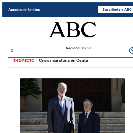
Saltar al contenido
Accede sin límites
Suscríbete a ABC
Nacional
Sevilla
Crisis migratoria en Ceuta
EN DIRECTO