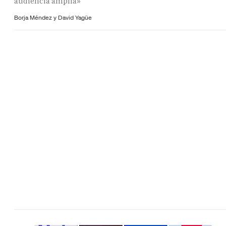
audiencia amplia»
Borja Méndez y
David Yagüe