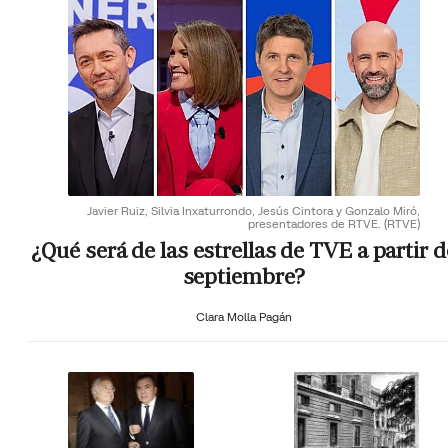
Javier Ruiz, Silvia Inxaturrondo, Jesús Cintora y Gonzalo Miró,
presentadores de RTVE.
(RTVE)
¿Qué será de las estrellas de TVE a partir d
septiembre?
Clara Molla Pagán