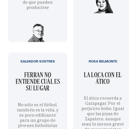
de que pueden
producirse
SALVADOR SOSTRES
ROSA BELMONTE
FERRAN NO
LA LOCA CON EL
ENTIENDE CUÁL ES
ÁTICO
SU LUGAR
El ático recuerda a
Galapagar. Por el
No sólo es el fútbol,
perjuicio bobo. Igual
también es la vida, y
que las joyas de
es poco edificante
Zapatero, aunque
para un grupo de
sean lo menos grave
jóvenes futbolistas