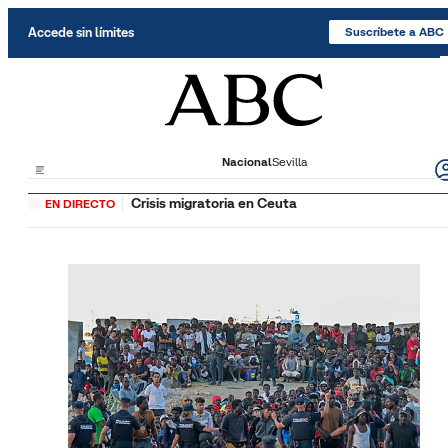
Saltar al contenido
Accede sin límites
Suscríbete a ABC
Nacional
Sevilla
Crisis migratoria en Ceuta
EN DIRECTO