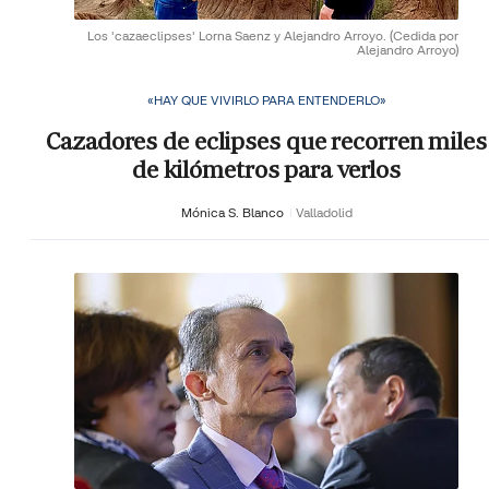
Los 'cazaeclipses' Lorna Saenz y Alejandro Arroyo.
(Cedida por
Alejandro Arroyo)
«HAY QUE VIVIRLO PARA ENTENDERLO»
Cazadores de eclipses que recorren miles
de kilómetros para verlos
Mónica S. Blanco
Valladolid