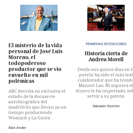
PRIMERAS INTENCIONES
El misterio de la vida
personal de José Luis
Historia cierta de
Moreno, el
Andreu Morell
todopoderoso
productor que se vio
Desde sus quince días en l
envuelto en mil
puerta ha sido el más lea
colaborador que ha tenid
polémicas
Manuel Lao. Ni siquiera e
dinero le ha importado, só
ABC desvela en exclusiva el
servir a su patrón
estado de la docuserie
autobiográfica del
Salvador Sostres
madrileño que llevan ya un
tiempo produciendo
Womack y La Goota
Álex Ander