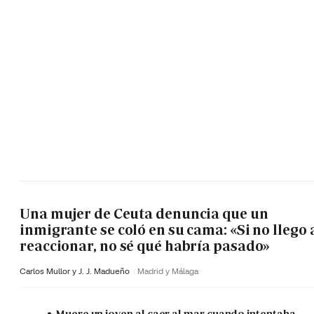
Una mujer de Ceuta denuncia que un
inmigrante se coló en su cama: «Si no llego 
reaccionar, no sé qué habría pasado»
Carlos Mullor y J. J. Madueño
Madrid y Málaga
Muere un joven al caer al mar cuando intentaba