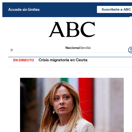
Saltar al contenido
Accede sin límites
Suscríbete a ABC
Nacional
Sevilla
Crisis migratoria en Ceuta
EN DIRECTO