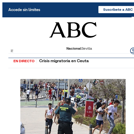
Saltar al contenido
Accede sin límites
Suscríbete a ABC
Nacional
Sevilla
Crisis migratoria en Ceuta
EN DIRECTO