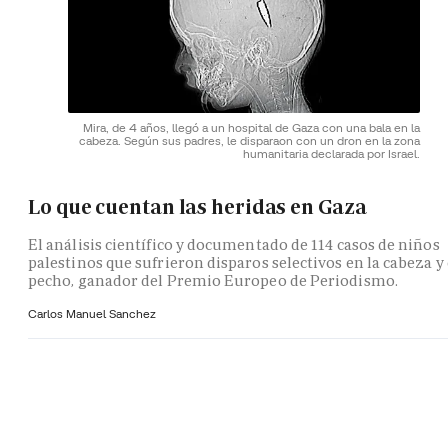
Mira, de 4 años, llegó a un hospital de Gaza con una bala en la
cabeza. Según sus padres, le disparaon con un dron en la zona
humanitaria declarada por Israel.
Lo que cuentan las heridas en Gaza
El análisis científico y documentado de 114 casos de niños
palestinos que sufrieron disparos selectivos en la cabeza y 
pecho, ganador del Premio Europeo de Periodismo.
Carlos Manuel Sanchez