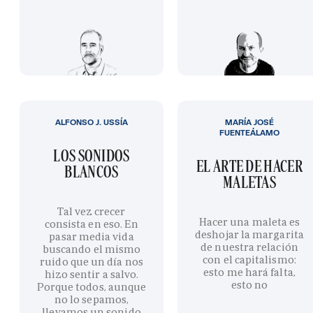
ALFONSO J. USSÍA
MARÍA JOSÉ
FUENTEÁLAMO
LOS SONIDOS
EL ARTE DE HACER
BLANCOS
MALETAS
Tal vez crecer
Hacer una maleta es
consista en eso. En
deshojar la margarita
pasar media vida
de nuestra relación
buscando el mismo
con el capitalismo:
ruido que un día nos
esto me hará falta,
hizo sentir a salvo.
esto no
Porque todos, aunque
no lo sepamos,
llevamos un sonido