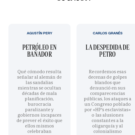
AGUSTÍN PERY
CARLOS GRANÉS
PETRÓLEO EN
LA DESPEDIDA DE
BAÑADOR
PETRO
Qué cómodo resulta
Recordemos esas
señalar al alemán de
decenas de golpes
las sandalias
blandos que
mientras se ocultan
denunció en sus
décadas de mala
comparecencias
planificación,
públicas, los ataques a
burocracia
un Congreso poblado
paralizante y
por «HP’s esclavistas»
gobiernos incapaces
o las alusiones
de prever el éxito que
constantes a la
ellos mismos
oligarquía y al
celebraban
colonialismo