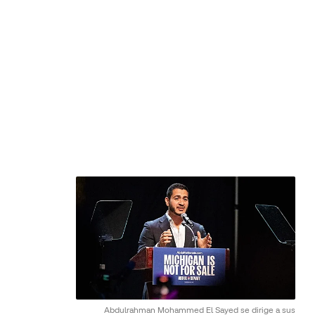
Abdulrahman Mohammed El Sayed se dirige a sus