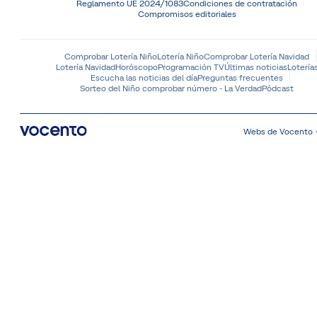
Reglamento UE 2024/1083
Condiciones de contratación
Compromisos editoriales
Comprobar Lotería Niño
Lotería Niño
Comprobar Lotería Navidad
Lotería Navidad
Horóscopo
Programación TV
Últimas noticias
Lotería
Escucha las noticias del día
Preguntas frecuentes
Sorteo del Niño comprobar número - La Verdad
Pódcast
Webs de Vocento