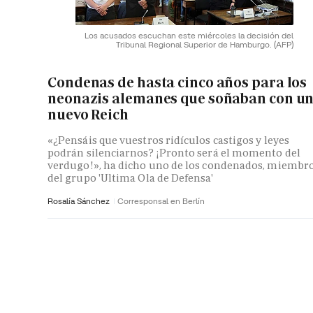
Los acusados escuchan este miércoles la decisión del
Tribunal Regional Superior de Hamburgo.
(AFP)
Condenas de hasta cinco años para los
neonazis alemanes que soñaban con u
nuevo Reich
«¿Pensáis que vuestros ridículos castigos y leyes
podrán silenciarnos? ¡Pronto será el momento del
verdugo!», ha dicho uno de los condenados, miembr
del grupo 'Ultima Ola de Defensa'
Rosalía Sánchez
Corresponsal en Berlín