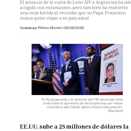
El anuncio de la visita de León XIV a Argentina ha si
acogida con entusiasmo, pero también ha reabierto
una vieja herida al recordar que su Papa, Francisco,
nunca quiso viajar a su país natal
Guadalupe Piñeiro Michel
|
05/08/2026
El fiscal general y el director del FBI anuncian este
miércoles el aumento de recompensas por varios
miembros del Cártel Jalisco Nueva Generación.
(Reuters)
EE.UU. sube a 25 millones de dólares la