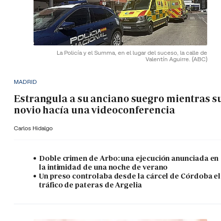
La Policía y el Summa, en el lugar del suceso, la calle de
Valentín Aguirre.
(ABC)
MADRID
Estrangula a su anciano suegro mientras s
novio hacía una videoconferencia
Carlos Hidalgo
Doble crimen de Arbo: una ejecución anunciada en
la intimidad de una noche de verano
Un preso controlaba desde la cárcel de Córdoba el
tráfico de pateras de Argelia