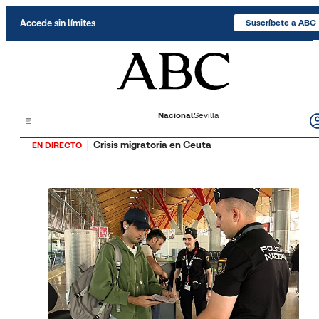
Saltar al contenido
Accede sin límites
Suscríbete a ABC
Nacional
Sevilla
Crisis migratoria en Ceuta
EN DIRECTO