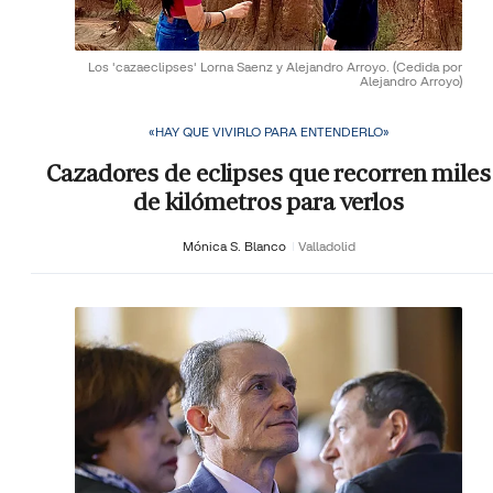
Los 'cazaeclipses' Lorna Saenz y Alejandro Arroyo.
(Cedida por
Alejandro Arroyo)
«HAY QUE VIVIRLO PARA ENTENDERLO»
Cazadores de eclipses que recorren miles
de kilómetros para verlos
Mónica S. Blanco
Valladolid