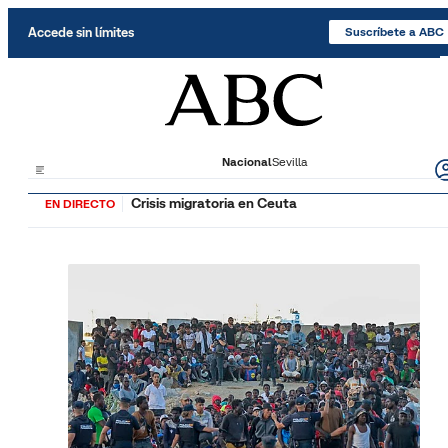
Saltar al contenido
Accede sin límites
Suscríbete a ABC
Nacional
Sevilla
Crisis migratoria en Ceuta
EN DIRECTO