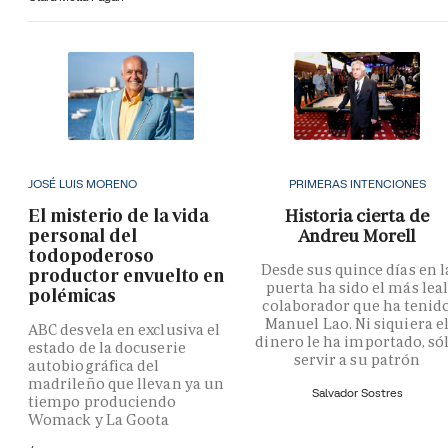
JOSÉ LUIS MORENO
PRIMERAS INTENCIONES
El misterio de la vida
Historia cierta de
personal del
Andreu Morell
todopoderoso
Desde sus quince días en l
productor envuelto en
puerta ha sido el más lea
polémicas
colaborador que ha tenid
Manuel Lao. Ni siquiera e
ABC desvela en exclusiva el
dinero le ha importado, só
estado de la docuserie
servir a su patrón
autobiográfica del
madrileño que llevan ya un
Salvador Sostres
tiempo produciendo
Womack y La Goota