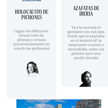
SCHLICHTING
AZAFATAS DE
HOLOCAUSTO DE
IBERIA
PICHONES
Ya a la entrada te
Cagan los alféizares,
quedaste con sus ojos.
llenan todo de
Desde que te sentaste
plumas y orinan
en el asiento 6F la
penetrantemente en
empezaste a mirar a
una de las jardineras
escondidas, como un
pointer ante una
perdiz becada