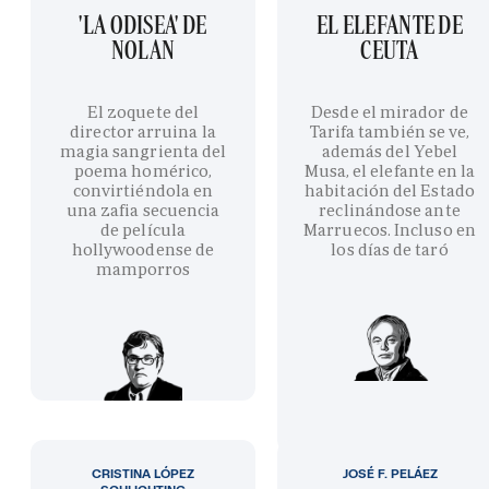
'LA ODISEA' DE
EL ELEFANTE DE
NOLAN
CEUTA
El zoquete del
Desde el mirador de
director arruina la
Tarifa también se ve,
magia sangrienta del
además del Yebel
poema homérico,
Musa, el elefante en la
convirtiéndola en
habitación del Estado
una zafia secuencia
reclinándose ante
de película
Marruecos. Incluso en
hollywoodense de
los días de taró
mamporros
CRISTINA LÓPEZ
JOSÉ F. PELÁEZ