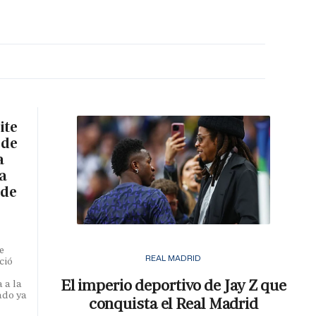
MA HORA
ite
 de
a
a
 de
e
REAL MADRID
ció
El imperio deportivo de Jay Z que
 a la
ado ya
conquista el Real Madrid