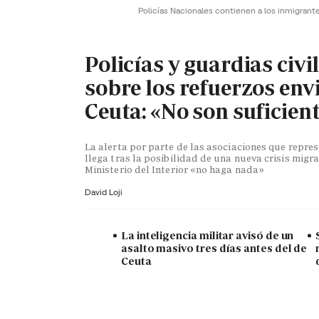
Policías Nacionales contienen a los inmigrant
Policías y guardias civi
sobre los refuerzos env
Ceuta: «No son suficien
La alerta por parte de las asociaciones que repr
llega tras la posibilidad de una nueva crisis migra
Ministerio del Interior «no haga nada»
David Loji
La inteligencia militar avisó de un
asalto masivo tres días antes del de
Ceuta