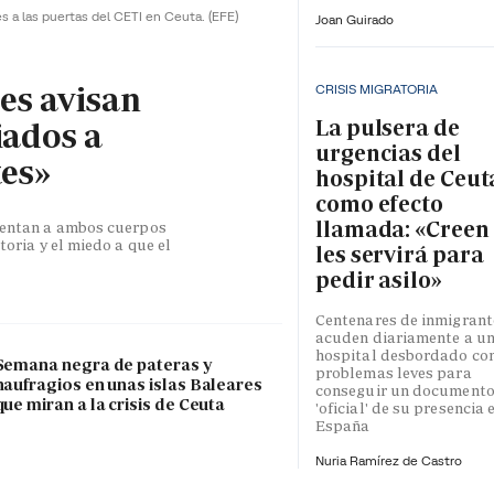
es a las puertas del CETI en Ceuta.
(EFE)
Joan Guirado
les avisan
CRISIS MIGRATORIA
La pulsera de
iados a
urgencias del
tes»
hospital de Ceut
como efecto
llamada: «Creen
esentan a ambos cuerpos
toria y el miedo a que el
les servirá para
pedir asilo»
Centenares de inmigrant
acuden diariamente a u
hospital desbordado co
Semana negra de pateras y
problemas leves para
naufragios en unas islas Baleares
conseguir un document
que miran a la crisis de Ceuta
'oficial' de su presencia 
España
Nuria Ramírez de Castro