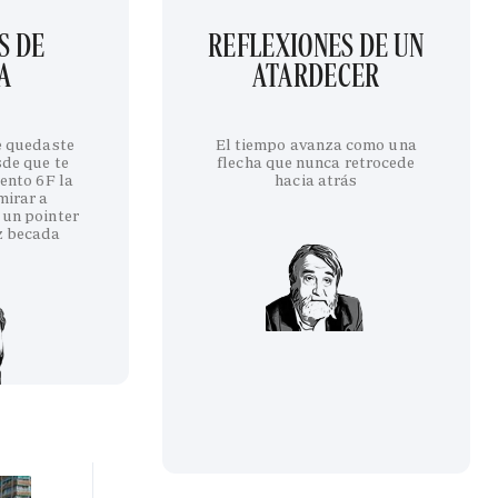
S DE
REFLEXIONES DE UN
A
ATARDECER
te quedaste
El tiempo avanza como una
sde que te
flecha que nunca retrocede
iento 6F la
hacia atrás
mirar a
 un pointer
z becada