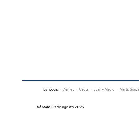
Saltar al contenido
Es noticia
Aemet
Ceuta
Juan y Medio
Marta Gonzá
Sábado
08 de agosto 2026