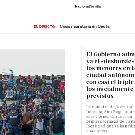
Nacional
Sevilla
Crisis migratoria en Ceuta
EN DIRECTO
RNACIONAL
ECONOMÍA
DEPORTES
SOCIEDAD
CULTURA
GENTE
PLAY
HISTORIA
ÚLTI
El Gobierno adm
ya el «desborde»
los menores en l
ciudad autónom
con casi el triple
los inicialmente
previstos
La ministra de Juventud 
Infancia, Sira Rego, anun
este viernes durante su
primera jornada de visita
localidad que se han fili
1.342 niños