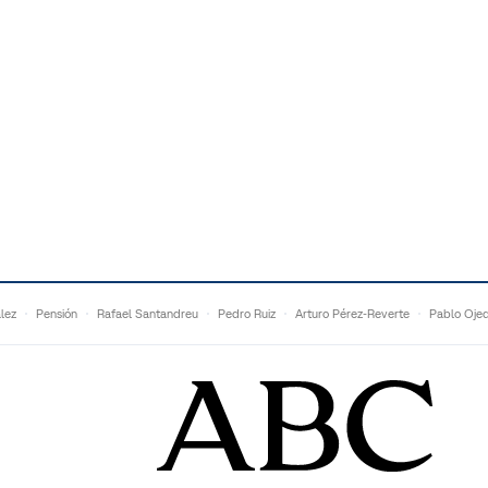
lez
Pensión
Rafael Santandreu
Pedro Ruiz
Arturo Pérez-Reverte
Pablo Oje