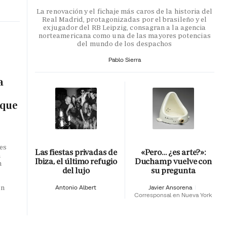
La renovación y el fichaje más caros de la historia del
Real Madrid, protagonizadas por el brasileño y el
exjugador del RB Leipzig, consagran a la agencia
norteamericana como una de las mayores potencias
del mundo de los despachos
Pablo Sierra
a
 que
es
Las fiestas privadas de
«Pero… ¿es arte?»:
n
Ibiza, el último refugio
Duchamp vuelve con
n
del lujo
su pregunta
o
en
Antonio Albert
Javier Ansorena
Corresponsal en Nueva York