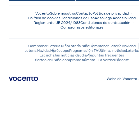
Vocento
Sobre nosotros
Contacto
Política de privacidad
Política de cookies
Condiciones de uso
Aviso legal
Accesibilidad
Reglamento UE 2024/1083
Condiciones de contratación
Compromisos editoriales
Comprobar Lotería Niño
Lotería Niño
Comprobar Lotería Navidad
Lotería Navidad
Horóscopo
Programación TV
Últimas noticias
Lotería
Escucha las noticias del día
Preguntas frecuentes
Sorteo del Niño comprobar número - La Verdad
Pódcast
Webs de Vocento