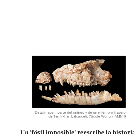
En la imagen, parte del cráneo y de un miembro trasero
de Tamirkhan balcarceli.
(Nicole Wong / AMNH)
Un 'fósil imposible' reescribe la histori