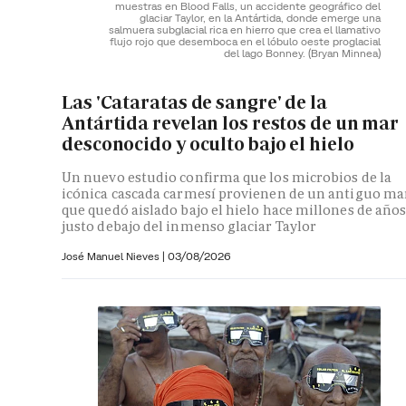
muestras en Blood Falls, un accidente geográfico del
glaciar Taylor, en la Antártida, donde emerge una
salmuera subglacial rica en hierro que crea el llamativo
flujo rojo que desemboca en el lóbulo oeste proglacial
del lago Bonney.
(Bryan Minnea)
Las 'Cataratas de sangre' de la
Antártida revelan los restos de un mar
desconocido y oculto bajo el hielo
Un nuevo estudio confirma que los microbios de la
icónica cascada carmesí provienen de un antiguo ma
que quedó aislado bajo el hielo hace millones de año
justo debajo del inmenso glaciar Taylor
José Manuel Nieves
|
03/08/2026