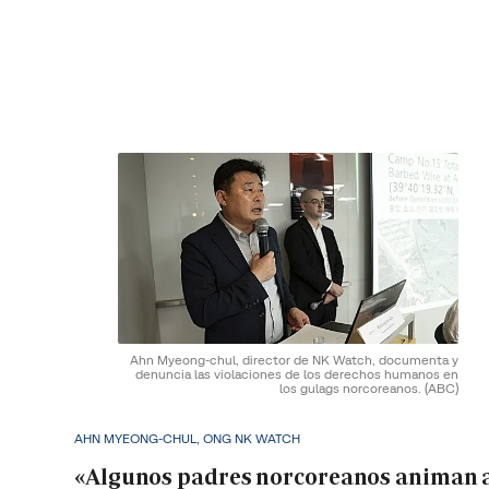
Ahn Myeong-chul, director de NK Watch, documenta y
denuncia las violaciones de los derechos humanos en
los gulags norcoreanos.
(ABC)
AHN MYEONG-CHUL, ONG NK WATCH
«Algunos padres norcoreanos animan 