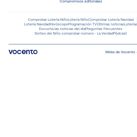
Compromisos editoriales
Comprobar Lotería Niño
Lotería Niño
Comprobar Lotería Navidad
Lotería Navidad
Horóscopo
Programación TV
Últimas noticias
Lotería
Escucha las noticias del día
Preguntas frecuentes
Sorteo del Niño comprobar número - La Verdad
Pódcast
Webs de Vocento