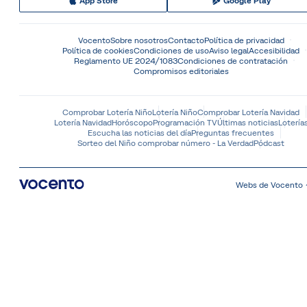
App Store
Google Play
Vocento
Sobre nosotros
Contacto
Política de privacidad
Política de cookies
Condiciones de uso
Aviso legal
Accesibilidad
Reglamento UE 2024/1083
Condiciones de contratación
Compromisos editoriales
Comprobar Lotería Niño
Lotería Niño
Comprobar Lotería Navidad
Lotería Navidad
Horóscopo
Programación TV
Últimas noticias
Lotería
Escucha las noticias del día
Preguntas frecuentes
Sorteo del Niño comprobar número - La Verdad
Pódcast
Webs de Vocento