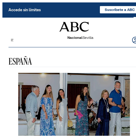
Saltar al contenido
Accede sin límites
Suscríbete a ABC
Nacional
Sevilla
ESPAÑA