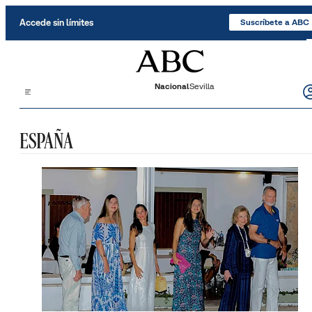
Saltar al contenido
Accede sin límites
Suscríbete a ABC
Nacional
Sevilla
ESPAÑA