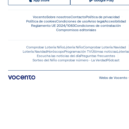
App Store
Google Play
Vocento
Sobre nosotros
Contacto
Política de privacidad
Política de cookies
Condiciones de uso
Aviso legal
Accesibilidad
Reglamento UE 2024/1083
Condiciones de contratación
Compromisos editoriales
Comprobar Lotería Niño
Lotería Niño
Comprobar Lotería Navidad
Lotería Navidad
Horóscopo
Programación TV
Últimas noticias
Lotería
Escucha las noticias del día
Preguntas frecuentes
Sorteo del Niño comprobar número - La Verdad
Pódcast
Webs de Vocento