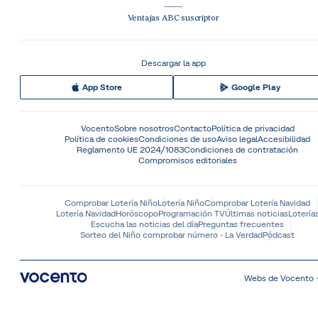
Ventajas ABC suscriptor
Descargar la app
App Store
Google Play
Vocento
Sobre nosotros
Contacto
Política de privacidad
Política de cookies
Condiciones de uso
Aviso legal
Accesibilidad
Reglamento UE 2024/1083
Condiciones de contratación
Compromisos editoriales
Comprobar Lotería Niño
Lotería Niño
Comprobar Lotería Navidad
Lotería Navidad
Horóscopo
Programación TV
Últimas noticias
Lotería
Escucha las noticias del día
Preguntas frecuentes
Sorteo del Niño comprobar número - La Verdad
Pódcast
Webs de Vocento