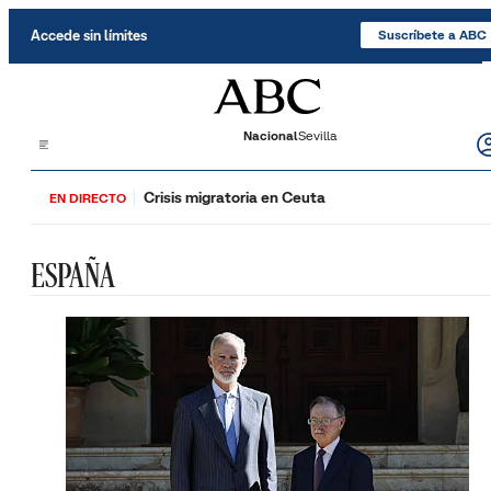
Saltar al contenido
Accede sin límites
Suscríbete a ABC
Nacional
Sevilla
Crisis migratoria en Ceuta
EN DIRECTO
ESPAÑA