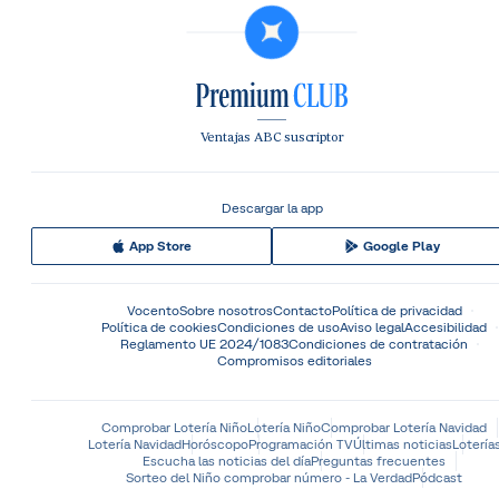
Ventajas ABC suscriptor
Descargar la app
App Store
Google Play
Vocento
Sobre nosotros
Contacto
Política de privacidad
Política de cookies
Condiciones de uso
Aviso legal
Accesibilidad
Reglamento UE 2024/1083
Condiciones de contratación
Compromisos editoriales
Comprobar Lotería Niño
Lotería Niño
Comprobar Lotería Navidad
Lotería Navidad
Horóscopo
Programación TV
Últimas noticias
Lotería
Escucha las noticias del día
Preguntas frecuentes
Sorteo del Niño comprobar número - La Verdad
Pódcast