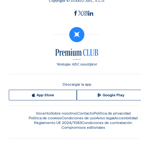
Copyright © DIARIO ABC, S.L.U.
Ventajas ABC suscriptor
Descargar la app
App Store
Google Play
Vocento
Sobre nosotros
Contacto
Política de privacidad
Política de cookies
Condiciones de uso
Aviso legal
Accesibilidad
Reglamento UE 2024/1083
Condiciones de contratación
Compromisos editoriales