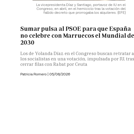
La vicepresidenta Díaz y Santiago, portavoz de IU en el
Congreso, en abril, en el hemiciclo tras la votación del
fallido decreto que prorrogaba los alquileres.
(EFE)
Sumar pulsa al PSOE para que España
no celebre con Marruecos el Mundial d
2030
Los de Yolanda Díaz en el Congreso buscan retratar 
los socialistas en una votación, impulsada por IU, tra
cerrar filas con Rabat por Ceuta
Patricia Romero
|
05/08/2026