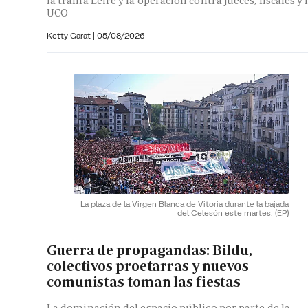
la trama Leire y la operación contra jueces, fiscales y 
UCO
Ketty Garat
|
05/08/2026
La plaza de la Virgen Blanca de Vitoria durante la bajada
del Celesón este martes.
(EP)
Guerra de propagandas: Bildu,
colectivos proetarras y nuevos
comunistas toman las fiestas
La dominación del espacio público por parte de la