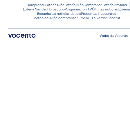
Comprobar Lotería Niño
Lotería Niño
Comprobar Lotería Navidad
Lotería Navidad
Horóscopo
Programación TV
Últimas noticias
Lotería
Escucha las noticias del día
Preguntas frecuentes
Sorteo del Niño comprobar número - La Verdad
Pódcast
Webs de Vocento