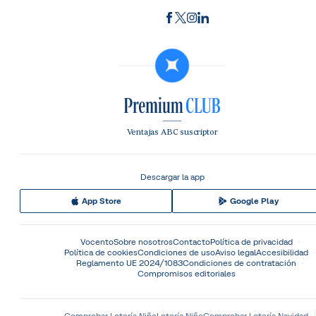
Ventajas ABC suscriptor
Descargar la app
App Store
Google Play
Vocento
Sobre nosotros
Contacto
Política de privacidad
Política de cookies
Condiciones de uso
Aviso legal
Accesibilidad
Reglamento UE 2024/1083
Condiciones de contratación
Compromisos editoriales
Comprobar Lotería Niño
Lotería Niño
Comprobar Lotería Navidad