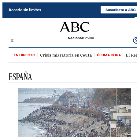
Saltar al contenido
Accede sin límites
Suscríbete a ABC
Nacional
Sevilla
Crisis migratoria en Ceuta
El Re
EN DIRECTO
ÚLTIMA HORA
ESPAÑA