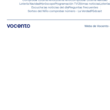
Lotería Navidad
Horóscopo
Programación TV
Últimas noticias
Lotería
Escucha las noticias del día
Preguntas frecuentes
Sorteo del Niño comprobar número - La Verdad
Pódcast
Webs de Vocento