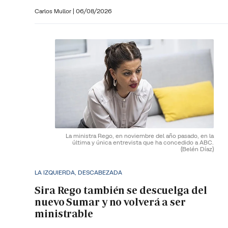
Carlos Mullor
|
06/08/2026
La ministra Rego, en noviembre del año pasado, en la
última y única entrevista que ha concedido a ABC.
(Belén Díaz)
LA IZQUIERDA, DESCABEZADA
Sira Rego también se descuelga del
nuevo Sumar y no volverá a ser
ministrable