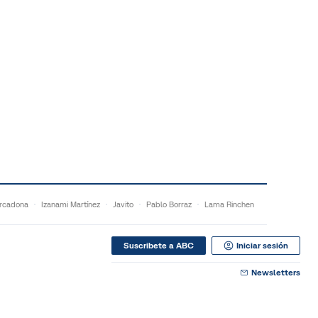
rcadona
Izanami Martínez
Javito
Pablo Borraz
Lama Rinchen
Suscribete a ABC
Iniciar sesión
Newsletters