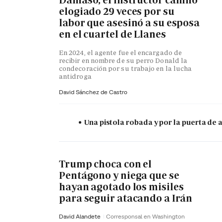
Dámaso, el instructor canino
elogiado 29 veces por su
labor que asesinó a su esposa
en el cuartel de Llanes
En 2024, el agente fue el encargado de
recibir en nombre de su perro Donald la
condecoración por su trabajo en la lucha
antidroga
David Sánchez de Castro
Una pistola robada y por la puerta de
Trump choca con el
Pentágono y niega que se
hayan agotado los misiles
para seguir atacando a Irán
David Alandete
Corresponsal en Washington