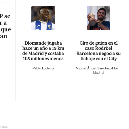
P se
r a
nque
rán
Diomande jugaba
Giro de guion en el
hace un año a 19 km
caso Rodri: el
de Madrid y costaba
Barcelona negocia su
a
105 millones menos
fichaje con el City
Pablo Lodeiro
Miguel Ángel Sánchez-Flor
Madrid
traba.