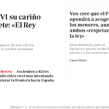
Vox cree que el P
 VI su cariño
opondrá a acoge
te: «El Rey
los menores, au
ambos «respeta
la ley»
Elías Bendodo pide al
l marco de uno «de los
Ejecutivo que no «eche l
de la ciudad autónoma
pelota» a los territorios
Carlos Mullor
Directo
Ascienden a 82 los
fallecidos en el mar intentando
cruzar la frontera hacia España
Dámaso F. S., en el reconocimiento a Donald, uno de los perros que adies