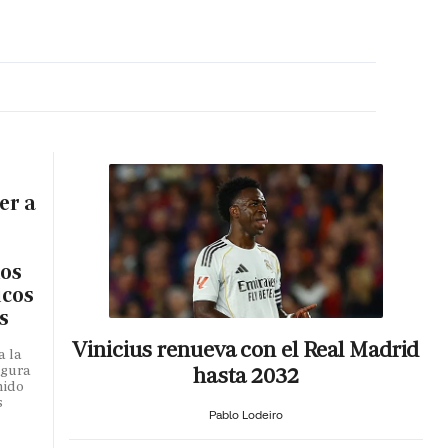
MA HORA
er a
los
icos
s
Vinicius renueva con el Real Madrid
a la
hasta 2032
egura
mido
s
Pablo Lodeiro