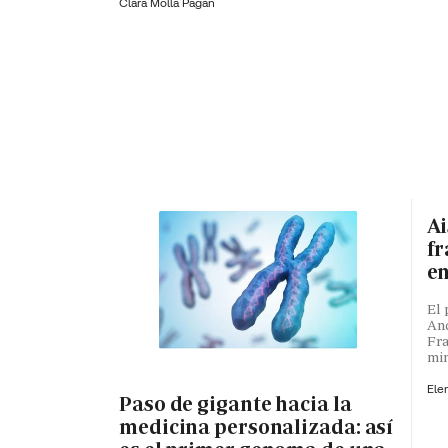
Clara Molla Pagán
Ai
fr
en
El 
And
Fra
min
Ele
Paso de gigante hacia la
medicina personalizada: así