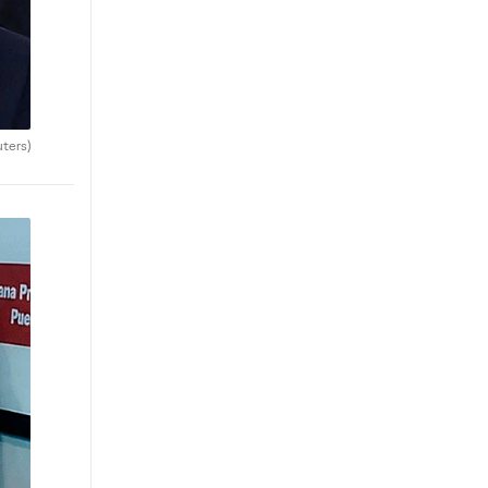
uters)