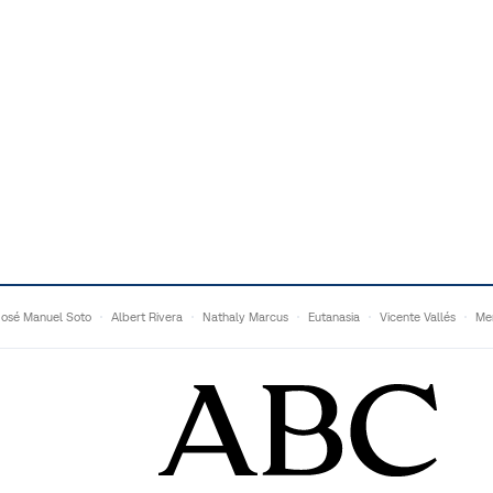
José Manuel Soto
Albert Rivera
Nathaly Marcus
Eutanasia
Vicente Vallés
Me
Adrián Quevedo
Ganaderos
Matteo Grandi