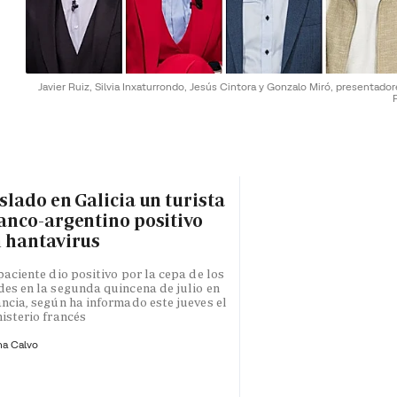
Javier Ruiz, Silvia Inxaturrondo, Jesús Cintora y Gonzalo Miró, presentado
slado en Galicia un turista
anco-argentino positivo
 hantavirus
paciente dio positivo por la cepa de los
es en la segunda quincena de julio en
ncia, según ha informado este jueves el
isterio francés
na Calvo