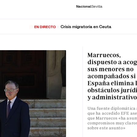
Nacional
Sevilla
Crisis migratoria en Ceuta
EN DIRECTO
RNACIONAL
ECONOMÍA
DEPORTES
SOCIEDAD
CULTURA
GENTE
PLAY
HISTORIA
ÚLTI
Marruecos,
dispuesto a acog
sus menores no
acompañados si
España elimina 
obstáculos juríd
y administrativo
Una fuente diplomática 
que ha accedido EFE as
que Marruecos «ha asu
compromisos muy claro
sobre este asunto»