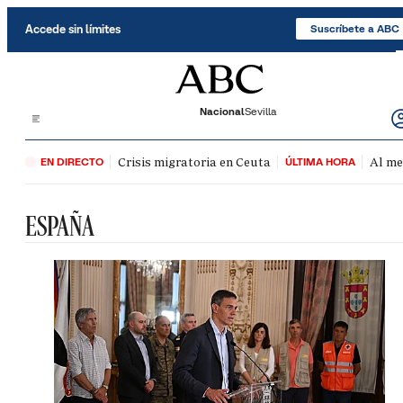
Saltar al contenido
Accede sin límites
Suscríbete a ABC
Nacional
Sevilla
Crisis migratoria en Ceuta
Al me
EN DIRECTO
ÚLTIMA HORA
ESPAÑA