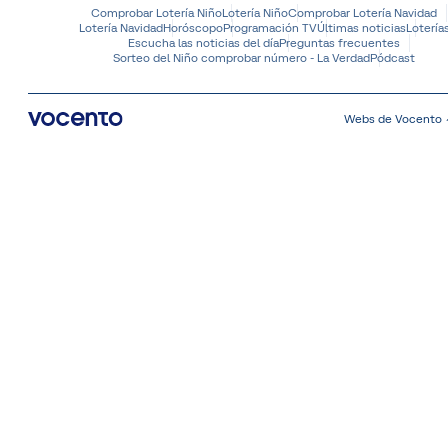
Comprobar Lotería Niño
Lotería Niño
Comprobar Lotería Navidad
Lotería Navidad
Horóscopo
Programación TV
Últimas noticias
Lotería
Escucha las noticias del día
Preguntas frecuentes
Sorteo del Niño comprobar número - La Verdad
Pódcast
Webs de Vocento