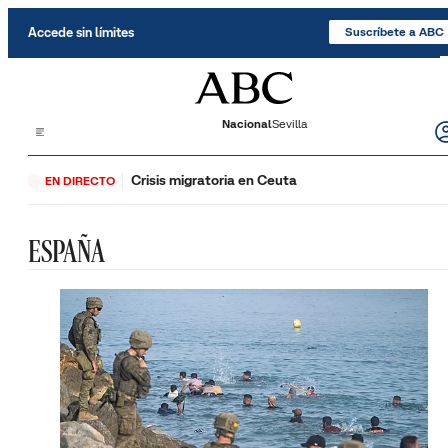
Saltar al contenido
Accede sin límites
Suscríbete a ABC
Nacional
Sevilla
Crisis migratoria en Ceuta
EN DIRECTO
ESPAÑA