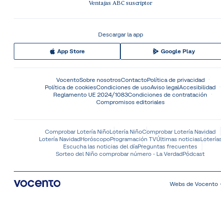
Ventajas ABC suscriptor
Descargar la app
App Store
Google Play
Vocento
Sobre nosotros
Contacto
Política de privacidad
Política de cookies
Condiciones de uso
Aviso legal
Accesibilidad
Reglamento UE 2024/1083
Condiciones de contratación
Compromisos editoriales
Comprobar Lotería Niño
Lotería Niño
Comprobar Lotería Navidad
Lotería Navidad
Horóscopo
Programación TV
Últimas noticias
Lotería
Escucha las noticias del día
Preguntas frecuentes
Sorteo del Niño comprobar número - La Verdad
Pódcast
Webs de Vocento