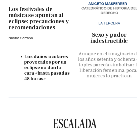
ANICETO MASFERRER
Los festivales de
CATEDRÁTICO DE HISTORIA DE
DERECHO
música se apuntan al
eclipse: precauciones y
LA TERCERA
recomendaciones
­Sexo y pudor
Nacho Serrano
indestructible
Aunque en el imaginario 
Los daños oculares
los años setenta y ochenta 
provocados por un
toples parecía simbolizar 
eclipse no dan la
liberación femenina, poca
cara «hasta pasadas
mujeres lo practican
48 horas»
ESCALADA