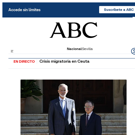
Saltar al contenido
Accede sin límites
Suscríbete a ABC
Nacional
Sevilla
Crisis migratoria en Ceuta
EN DIRECTO