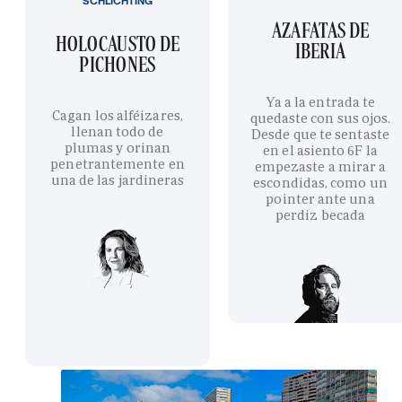
SCHLICHTING
AZAFATAS DE
HOLOCAUSTO DE
IBERIA
PICHONES
Ya a la entrada te
Cagan los alféizares,
quedaste con sus ojos.
llenan todo de
Desde que te sentaste
plumas y orinan
en el asiento 6F la
penetrantemente en
empezaste a mirar a
una de las jardineras
escondidas, como un
pointer ante una
perdiz becada