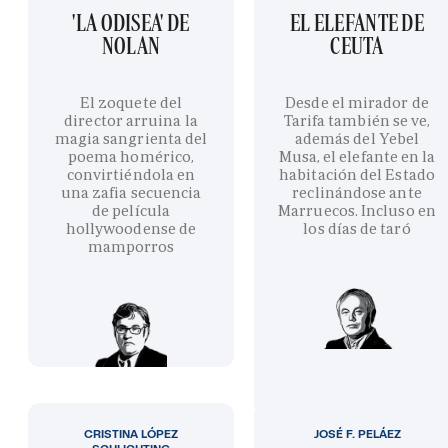
'LA ODISEA' DE
EL ELEFANTE DE
NOLAN
CEUTA
El zoquete del
Desde el mirador de
director arruina la
Tarifa también se ve,
magia sangrienta del
además del Yebel
poema homérico,
Musa, el elefante en la
convirtiéndola en
habitación del Estado
una zafia secuencia
reclinándose ante
de película
Marruecos. Incluso en
hollywoodense de
los días de taró
mamporros
CRISTINA LÓPEZ
JOSÉ F. PELÁEZ