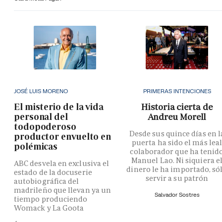
JOSÉ LUIS MORENO
PRIMERAS INTENCIONES
El misterio de la vida
Historia cierta de
personal del
Andreu Morell
todopoderoso
Desde sus quince días en l
productor envuelto en
puerta ha sido el más lea
polémicas
colaborador que ha tenid
Manuel Lao. Ni siquiera e
ABC desvela en exclusiva el
dinero le ha importado, só
estado de la docuserie
servir a su patrón
autobiográfica del
madrileño que llevan ya un
Salvador Sostres
tiempo produciendo
Womack y La Goota