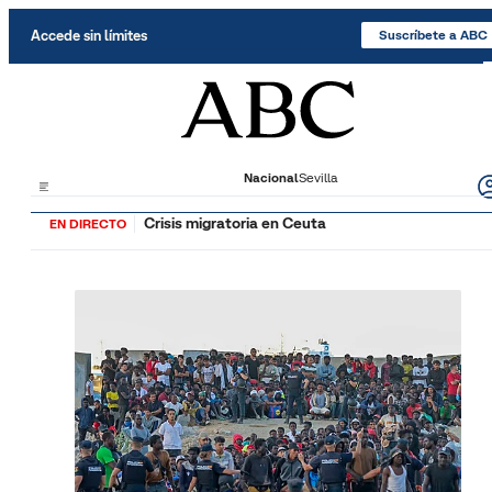
Saltar al contenido
Accede sin límites
Suscríbete a ABC
Nacional
Sevilla
Crisis migratoria en Ceuta
EN DIRECTO