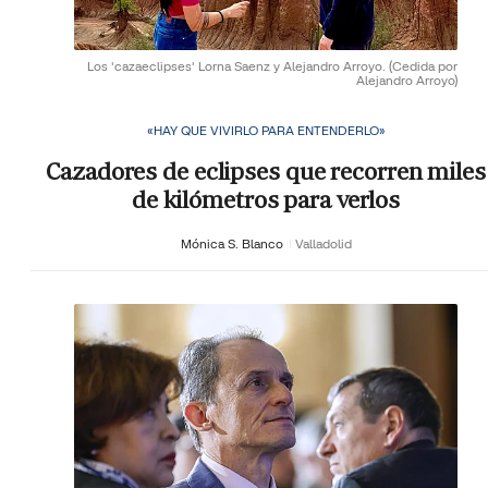
Los 'cazaeclipses' Lorna Saenz y Alejandro Arroyo.
(Cedida por
Alejandro Arroyo)
«HAY QUE VIVIRLO PARA ENTENDERLO»
Cazadores de eclipses que recorren miles
de kilómetros para verlos
Mónica S. Blanco
Valladolid